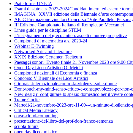
Piattaforma UNICA
Esami di stato a.s. 2023-2024Candidati interni ed esterni: termi
IMAGINA | XXVII edizione della Biennale d’arte contempora
AICC Premiazione vincitori Concorso "Vite Parallele. Personag
III Edizione Campionato Italiano di Rompicapo Meccanici
Linee guida per le discipline STEM
L'insegnamento del greco antico: aspetti e nuove prospettive
Campionati di matematica a.s. 2023-24
Webinar E-Twinning
Networked Arts and Literature
XXIX Edizione Certamen Taciteum
Paesaggi sonori- Evento finale 21 Novembre 2023 ore 9.00 Cit
Open Day Liceo Artistico O. Metelli
Campionati nazionali di Economia e finanza
Concorso V Biennale dei Licei Artistici
Giornata-internazionale-contro-la-violenza-sulle-donne
Dont-touch-my-mind-senso-critico-e-consapevolezza-per-non-ca
New-desig ri-configurare lo spazio domestico per il vivere co
Trame Cucite
Martedi-21-novembre-2023-ore-11-00---un-minuto-di-silenzio-per
Critical Media Literacy
corso-cloud-computing
presentazione-del-libro-del-prof-don-franco-semenza
scuola-futura
open day liceo artistico