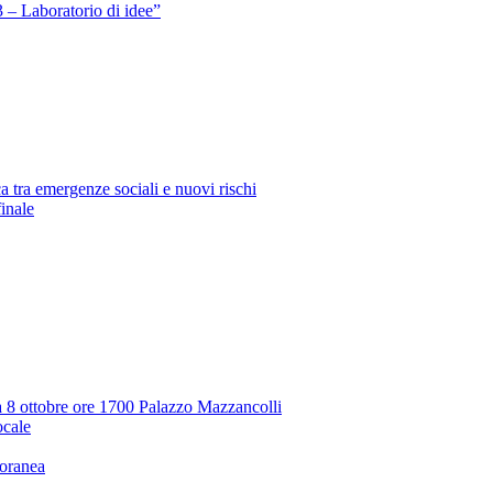
 – Laboratorio di idee”
 tra emergenze sociali e nuovi rischi
finale
ta 8 ottobre ore 1700 Palazzo Mazzancolli
ocale
poranea