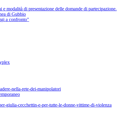
ni e modalità di presentazione delle domande di partecipazione.
nea di Gubbio
gi a confronto"
yplex
dere-nella-rete-dei-manipolatori
ntemporaneo
-giulia-cecchettin-e-per-tutte-le-donne-vittime-di-violenza