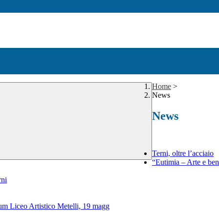
Home
>
News
News
Terni, oltre l’acciaio
“Eutimia – Arte e be
rni
ium Liceo Artistico Metelli, 19 magg