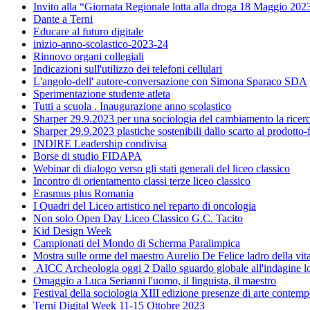
Invito alla “Giornata Regionale lotta alla droga 18 Maggio 2023
Dante a Terni
Educare al futuro digitale
inizio-anno-scolastico-2023-24
Rinnovo organi collegiali
Indicazioni sull'utilizzo dei telefoni cellulari
L'angolo-dell' autore-conversazione con Simona Sparaco SDA
Sperimentazione studente atleta
Tutti a scuola . Inaugurazione anno scolastico
Sharper 29.9.2023 per una sociologia del cambiamento la ricerca
Sharper 29.9.2023 plastiche sostenibili dallo scarto al prodotto-
INDIRE Leadership condivisa
Borse di studio FIDAPA
Webinar di dialogo verso gli stati generali del liceo classico
Incontro di orientamento classi terze liceo classico
Erasmus plus Romania
I Quadri del Liceo artistico nel reparto di oncologia
Non solo Open Day Liceo Classico G.C. Tacito
Kid Design Week
Campionati del Mondo di Scherma Paralimpica
Mostra sulle orme del maestro Aurelio De Felice ladro della vi
AICC Archeologia oggi 2 Dallo sguardo globale all'indagine l
Omaggio a Luca Serianni l'uomo, il linguista, il maestro
Festival della sociologia XIII edizione presenze di arte contem
Terni Digital Week 11-15 Ottobre 2023