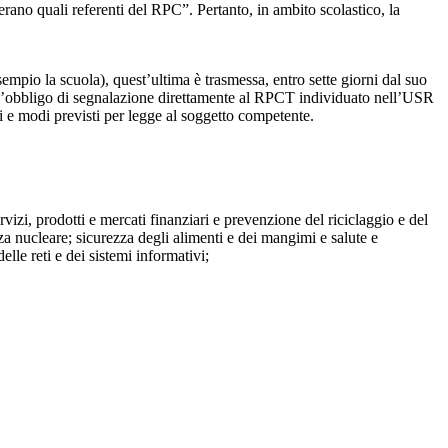
perano quali referenti del RPC”. Pertanto, in ambito scolastico, la
mpio la scuola), quest’ultima è trasmessa, entro sette giorni dal suo
o l’obbligo di segnalazione direttamente al RPCT individuato nell’USR
pi e modi previsti per legge al soggetto competente.
ervizi, prodotti e mercati finanziari e prevenzione del riciclaggio e del
za nucleare; sicurezza degli alimenti e dei mangimi e salute e
lle reti e dei sistemi informativi;