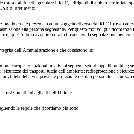
 esteso, al fine di agevolare il RPC, i dirigenti di ambito territoriale o
’USR di riferimento.
azione interna è presentata ad un soggetto diverso dal RPCT (ossia ad ese
trasmissione alla persona segnalante. Per questo motivo, pur ricordand
lastico, quest’ultimo avrà premura di trasmettere la segnalazione nei tem
ntegrità dell’Amministrazione e che consistono in:
Unione europea o nazionali relativi ai seguenti settori: appalti pubblici; s
; sicurezza dei trasporti; tutela dell’ambiente; radioprotezione e sicurez
ri; tutela della vita privata e protezione dei dati personali e sicurezza de
isposizioni di cui agli atti dell’Unione.
seguendo le regole che riportiamo più sotto.