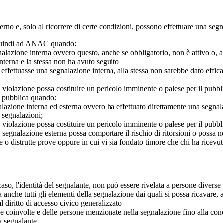
 interno e, solo al ricorrere di certe condizioni, possono effettuare una s
o quindi ad ANAC quando:
gnalazione interna ovvero questo, anche se obbligatorio, non è attivo o, 
nterna e la stessa non ha avuto seguito
e effettuasse una segnalazione interna, alla stessa non sarebbe dato eff
 violazione possa costituire un pericolo imminente o palese per il pubbl
e pubblica quando:
azione interna ed esterna ovvero ha effettuato direttamente una segnalazio
e segnalazioni;
 violazione possa costituire un pericolo imminente o palese per il pubbli
 segnalazione esterna possa comportare il rischio di ritorsioni o possa n
 o distrutte prove oppure in cui vi sia fondato timore che chi ha ricevut
so, l'identità del segnalante, non può essere rivelata a persone diverse 
nche tutti gli elementi della segnalazione dai quali si possa ricavare, 
al diritto di accesso civico generalizzato
one coinvolte e delle persone menzionate nella segnalazione fino alla con
a segnalante