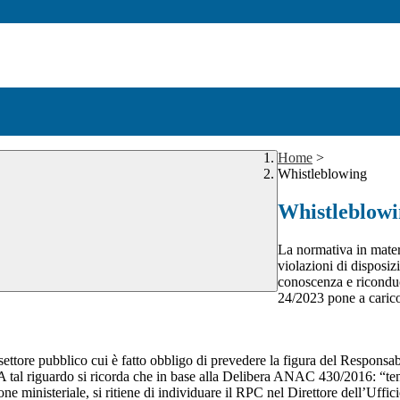
Home
>
Whistleblowing
Whistleblow
La normativa in mater
violazioni di disposiz
conoscenza e riconduc
24/2023 pone a carico 
 settore pubblico cui è fatto obbligo di prevedere la figura del Respon
 A tal riguardo si ricorda che in base alla Delibera ANAC 430/2016: “tenu
ne ministeriale, si ritiene di individuare il RPC nel Direttore dell’Uffici