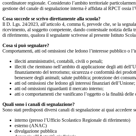
coordinatore regionale. Considerato l’ambito territoriale particolarmente
gestione del canale di segnalazione interna è affidata al RPCT ossia l
Cosa succede se scrivo direttamente alla scuola?
Il D. Lgs. 24/2023, all’articolo 4, comma 6, prevede che, se la segnal
ricevimento, al soggetto competente, dando contestuale notizia della 
di riferimento, qualora il segnalante scrivesse al presente Istituto Sco
Cosa si può segnalare?
Comportamenti, atti od omissioni che ledono l’interesse pubblico o l’i
illeciti amministrativi, contabili, civili o penali;
illeciti che rientrano nell’ambito di applicazione degli atti dell’
finanziamento del terrorismo; sicurezza e conformità dei prodotti
benessere degli animali; salute pubblica; protezione dei consumato
atti od omissioni che ledono gli interessi finanziari dell’Unione;
atti od omissioni riguardanti il mercato interno;
atti o comportamenti che vanificano l’oggetto o la finalità delle d
Quali sono i canali di segnalazione?
Sono stati predisposti diversi canali di segnalazione ai quai accedere 
interno (presso l’Ufficio Scolastico Regionale di riferimento)
esterno (ANAC)
divulgazione pubblica