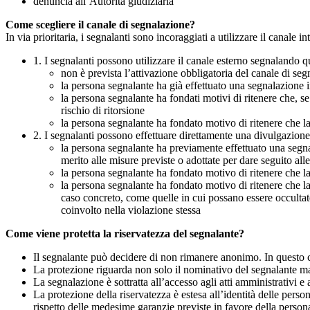
denuncia all’Autorità giudiziaria
Come scegliere il canale di segnalazione?
In via prioritaria, i segnalanti sono incoraggiati a utilizzare il canale
1. I segnalanti possono utilizzare il canale esterno segnaland
non è prevista l’attivazione obbligatoria del canale di se
la persona segnalante ha già effettuato una segnalazione i
la persona segnalante ha fondati motivi di ritenere che, s
rischio di ritorsione
la persona segnalante ha fondato motivo di ritenere che la
2. I segnalanti possono effettuare direttamente una divulgazion
la persona segnalante ha previamente effettuato una segnal
merito alle misure previste o adottate per dare seguito all
la persona segnalante ha fondato motivo di ritenere che la
la persona segnalante ha fondato motivo di ritenere che la
caso concreto, come quelle in cui possano essere occultate
coinvolto nella violazione stessa
Come viene protetta la riservatezza del segnalante?
Il segnalante può decidere di non rimanere anonimo. In questo ca
La protezione riguarda non solo il nominativo del segnalante ma a
La segnalazione è sottratta all’accesso agli atti amministrativi e 
La protezione della riservatezza è estesa all’identità delle pers
rispetto delle medesime garanzie previste in favore della person