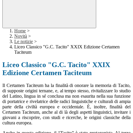
Home
>
Novità
>
Le notizie
>
Liceo Classico "G.C. Tacito" XXIX Edizione Certamen
Taciteum
Liceo Classico "G.C. Tacito" XXIX
Edizione Certamen Taciteum
Il Certamen Taciteum ha la finalità di onorare la memoria di Tacito,
di supposte origini ternane, e, al tempo stesso, rivitalizzare lo studio
del Latino, lingua in sé conclusa ma non esaurita nella sua funzione
di portatrice e rivelatrice delle radici linguistiche e culturali di ampia
parte della civiltà europea e occidentale. È, inoltre, finalità del
Certamen Taciteum, anche al di là degli aspetti linguistici, invitare i
giovani a riscoprire, con studi e ricerche, le origini classiche della
cultura europea.
Anche in questa edizione, il “Tacito” è stato protagonista. Al terzo