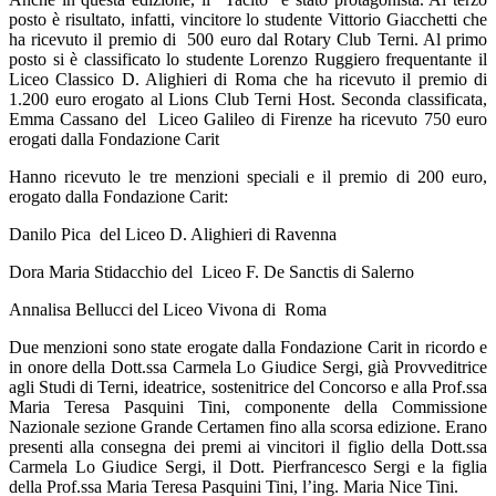
posto è risultato, infatti, vincitore lo studente Vittorio Giacchetti che
ha ricevuto il premio di
500 euro dal Rotary Club Terni. Al primo
posto si è classificato lo studente Lorenzo Ruggiero frequentante il
Liceo Classico D. Alighieri di Roma che ha ricevuto il premio di
1.200 euro erogato al Lions Club Terni Host. Seconda classificata,
Emma Cassano del
Liceo Galileo di Firenze ha ricevuto 750 euro
erogati dalla Fondazione Carit
Hanno ricevuto le tre menzioni speciali e il premio di 200 euro,
erogato dalla Fondazione Carit:
Danilo Pica
del Liceo D. Alighieri di Ravenna
Dora Maria Stidacchio del
Liceo F. De Sanctis di Salerno
Annalisa Bellucci del Liceo Vivona di
Roma
Due menzioni sono state erogate dalla Fondazione Carit in ricordo e
in onore della Dott.ssa Carmela Lo Giudice Sergi, già Provveditrice
agli Studi di Terni, ideatrice, sostenitrice del Concorso e alla Prof.ssa
Maria Teresa Pasquini Tini, componente della Commissione
Nazionale sezione Grande Certamen fino alla scorsa edizione. Erano
presenti alla consegna dei premi ai vincitori il figlio della Dott.ssa
Carmela Lo Giudice Sergi, il Dott. Pierfrancesco Sergi e la figlia
della Prof.ssa Maria Teresa Pasquini Tini, l’ing. Maria Nice Tini.