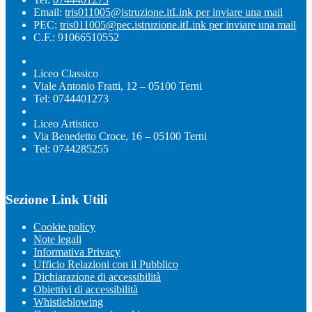
Email:
tris011005@istruzione.it
Link per inviare una mail
PEC:
tris011005@pec.istruzione.it
Link per inviare una mail
C.F.: 91066510552
Liceo Classico
Viale Antonio Fratti, 12 – 05100 Terni
Tel: 0744401273
Liceo Artistico
Via Benedetto Croce, 16 – 05100 Terni
Tel: 0744285255
Sezione Link Utili
Cookie policy
Note legali
Informativa Privacy
Ufficio Relazioni con il Pubblico
Dichiarazione di accessibilità
Obiettivi di accessibilità
Whistleblowing