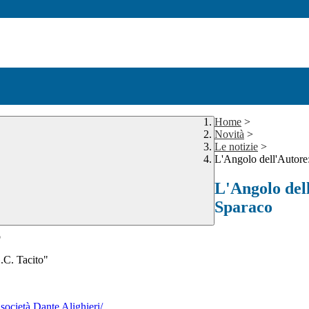
Home
>
Novità
>
Le notizie
>
L'Angolo dell'Autor
L'Angolo del
Sparaco
o
.C. Tacito"
 società Dante Alighieri/