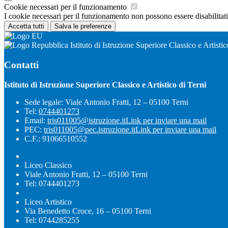
Cookie necessari per il funzionamento
I cookie necessari per il funzionamento non possono essere disabilitati.
Accetta tutti
Salva le preferenze
Istituto di Istruzione Superiore Classico e Artistic
Contatti
Istituto di Istruzione Superiore Classico e Artistico di Terni
Sede legale: Viale Antonio Fratti, 12 – 05100 Terni
Tel:
0744401273
Email:
tris011005@istruzione.it
Link per inviare una mail
PEC:
tris011005@pec.istruzione.it
Link per inviare una mail
C.F.: 91066510552
Liceo Classico
Viale Antonio Fratti, 12 – 05100 Terni
Tel: 0744401273
Liceo Artistico
Via Benedetto Croce, 16 – 05100 Terni
Tel: 0744285255