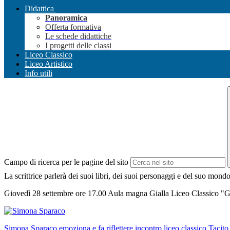
Didattica
Panoramica
Offerta formativa
Le schede didattiche
I progetti delle classi
Liceo Classico
Liceo Artistico
Info utili
Campo di ricerca per le pagine del sito
La scrittrice parlerà dei suoi libri, dei suoi personaggi e del suo mond
Giovedì 28 settembre ore 17.00 Aula magna Gialla Liceo Classico "G
Simona Sparaco emoziona e fa riflettere incontro liceo classico Tacito