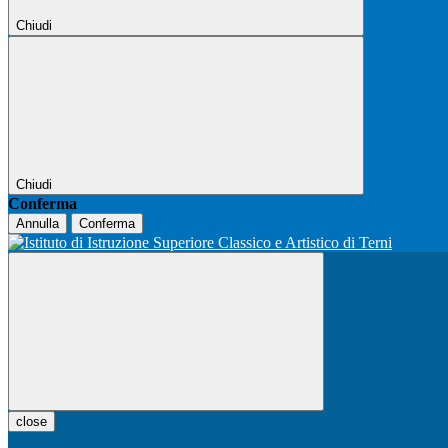
Chiudi
Chiudi
Conferma
Annulla
Conferma
close