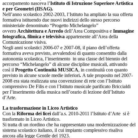
accorpamento nasceva l’
Istituto di Istruzione Superiore Artistica
e per Geometri (IISAG).
Nell’anno scolastico 2002-2003, l’Istituto ha ampliato la sua offerta
formativa istituendo due nuovi indirizzi dello stesso percorso
ministeriale denominato “Progetto Michelangelo”
ovvero
Architettura e Arredo
dell’Area Compositiva e
Immagine
fotografica, filmica e televisiva
appartenente all’Area della
Comunicazione visiva.
Negli anni scolastici 2006-07 e 2007-08, il piano dell’offerta
formativa aveva previsto, avvalendosi di quanto consentito dalla
autonomia scolastica, l’inserimento in una classe del biennio del
percorso “Michelangelo” di alcune discipline musicali, attivando
così il
Progetto Continuità MUSICA
, in continuità con quanto
previsto in alcune scuole medie inferiori
.
A tale proposito nel 2007-
2008 era stata realizzata una convenzione di rete con l’Istituto
comprensivo De Filis e con l’Istituto musicale parificato Briccialdi
per l’inserimento della musica nell’orario di lezione dell’Istituto
d’Arte.
La trasformazione in Liceo Artistico
Con la
Riforma dei licei
dall’a.s. 2010-2011 l’Istituto d’Arte si è
trasformato in Liceo Artistico.
Si tratta di un riordino che ha rappresentato una modernizzazione del
sistema scolastico italiano, il cui impianto complessivo risaliva
ancora alla legge Gentile del 1923.