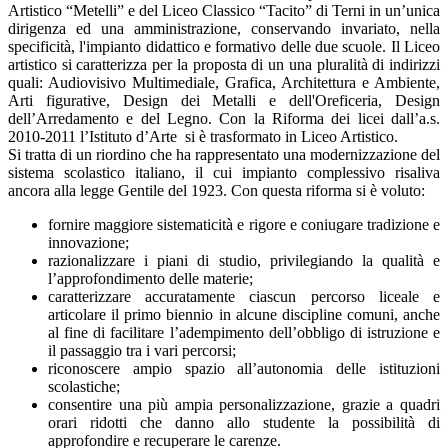
Artistico “Metelli” e del Liceo Classico “Tacito” di Terni in un’unica
dirigenza ed una amministrazione, conservando invariato, nella
specificità, l'impianto didattico e formativo delle due scuole.
Il Liceo
artistico si caratterizza per la proposta di un una pluralità di indirizzi
quali: Audiovisivo Multimediale, Grafica, Architettura e Ambiente,
Arti figurative, Design dei Metalli e dell'Oreficeria, Design
dell’Arredamento e del Legno.
Con la Riforma dei licei dall’a.s.
2010-2011 l’Istituto d’Arte si è trasformato in Liceo Artistico.
Si tratta di un riordino che ha rappresentato una modernizzazione del
sistema scolastico italiano, il cui impianto complessivo risaliva
ancora alla legge Gentile del 1923.
Con questa riforma si è voluto:
fornire maggiore sistematicità e rigore e coniugare tradizione e
innovazione;
razionalizzare i piani di studio, privilegiando la qualità e
l’approfondimento delle materie;
caratterizzare accuratamente ciascun percorso liceale e
articolare il primo biennio in alcune discipline comuni, anche
al fine di facilitare l’adempimento dell’obbligo di istruzione e
il passaggio tra i vari percorsi;
riconoscere ampio spazio all’autonomia delle istituzioni
scolastiche;
consentire una più ampia personalizzazione, grazie a quadri
orari ridotti che danno allo studente la possibilità di
approfondire e recuperare le carenze.