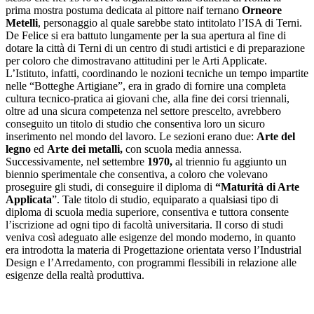
prima mostra postuma dedicata al pittore naif ternano
Orneore
Metelli
, personaggio al quale sarebbe stato intitolato l’ISA di Terni.
De Felice si era battuto lungamente per la sua apertura al fine di
dotare la città di Terni di un centro di studi artistici e di preparazione
per coloro che dimostravano attitudini per le Arti Applicate.
L’Istituto, infatti, coordinando le nozioni tecniche un tempo impartite
nelle “Botteghe Artigiane”, era in grado di fornire una completa
cultura tecnico-pratica ai giovani che, alla fine dei corsi triennali,
oltre ad una sicura competenza nel settore prescelto, avrebbero
conseguito un titolo di studio che consentiva loro un sicuro
inserimento nel mondo del lavoro. Le sezioni erano due:
Arte del
legno
ed
Arte dei metalli,
con scuola media annessa.
Successivamente, nel settembre
1970,
al triennio fu aggiunto un
biennio sperimentale che consentiva, a coloro che volevano
proseguire gli studi, di conseguire il diploma di
“Maturità di Arte
Applicata
”. Tale titolo di studio, equiparato a qualsiasi tipo di
diploma di scuola media superiore, consentiva e tuttora consente
l’iscrizione ad ogni tipo di facoltà universitaria. Il corso di studi
veniva così adeguato alle esigenze del mondo moderno, in quanto
era introdotta la materia di Progettazione orientata verso l’Industrial
Design e l’Arredamento, con programmi flessibili in relazione alle
esigenze della realtà produttiva.