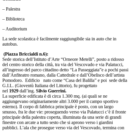
– Palestra
– Biblioteca
– Auditorium
La sede scolastica è facilmente raggiungibile sia in auto che in
autobus.
(Piazza Briccialdi n.6):
Sede storica dell’Istituto d’Arte “Orneore Metelli”, posto a ridosso
del centro storico della città, tra via del Vescovado e via Palatucci,
all’ingresso del parco cittadino detto “La Passeggiata”e a pochi passi
dall’Anfiteatro romano, dalla Cattedrale e dall’Obelisco dell’artista
Pomodoro.
Ed
ificio nato come “Casa del Balilla” e poi sede della
G.I.L. (Gioventù Italiana del Littorio), fu progettato
nel
1929
dall’ing.
Silvio Guerrini.
La superficie edificata è di circa 1.300 mq. (ai quali se ne
aggiungevano originariamente altri 3.000 per il campo sportivo
esterno). Il corpo di fabbrica principale è posto, con un largo
smusso, fra le due vie: proseguendo verso via Palatucci c’è il fronte
principale della palestra coperta, illuminata da una serie di grandi
finestre con arcate a tutto sesto che si aprono verso i giardini
pubblici. L’ala che prosegue verso via del Vescovado, termina con