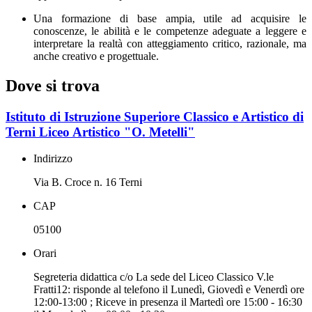
Una formazione di base ampia, utile ad acquisire le
conoscenze, le abilità e le competenze adeguate a leggere e
interpretare la realtà con atteggiamento critico, razionale, ma
anche creativo e progettuale.
Dove si trova
Istituto di Istruzione Superiore Classico e Artistico di
Terni Liceo Artistico "O. Metelli"
Indirizzo
Via B. Croce n. 16 Terni
CAP
05100
Orari
Segreteria didattica c/o La sede del Liceo Classico V.le
Fratti12: risponde al telefono il Lunedì, Giovedì e Venerdì ore
12:00-13:00 ; Riceve in presenza il Martedì ore 15:00 - 16:30