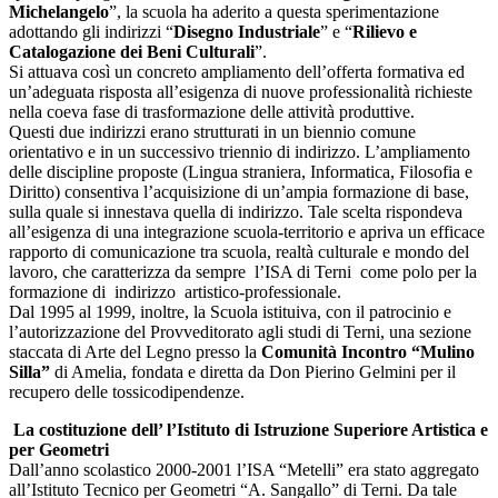
Michelangelo
”, la scuola ha aderito a questa sperimentazione
adottando gli indirizzi “
Disegno Industriale
” e “
Rilievo e
Catalogazione dei Beni Culturali
”.
Si attuava così un concreto ampliamento dell’offerta formativa ed
un’adeguata risposta all’esigenza di nuove professionalità richieste
nella coeva fase di trasformazione delle attività produttive.
Questi due indirizzi erano strutturati in un biennio comune
orientativo e in un successivo triennio di indirizzo. L’ampliamento
delle discipline proposte (Lingua straniera, Informatica, Filosofia e
Diritto) consentiva l’acquisizione di un’ampia formazione di base,
sulla quale si innestava quella di indirizzo. Tale scelta rispondeva
all’esigenza di una integrazione scuola-territorio e apriva un efficace
rapporto di comunicazione tra scuola, realtà culturale e mondo del
lavoro, che caratterizza da sempre l’ISA di Terni come polo per la
formazione di indirizzo artistico-professionale.
Dal 1995 al 1999, inoltre, la Scuola istituiva, con il patrocinio e
l’autorizzazione del Provveditorato agli studi di Terni, una sezione
staccata di Arte del Legno presso la
Comunità Incontro “Mulino
Silla”
di Amelia, fondata e diretta da Don Pierino Gelmini per il
recupero delle tossicodipendenze.
La costituzione dell’ l’Istituto di Istruzione Superiore Artistica e
per Geometri
Dall’anno scolastico 2000-2001 l’ISA “Metelli” era stato aggregato
all’Istituto Tecnico per Geometri “A. Sangallo” di Terni. Da tale