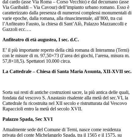
dal cardo (asse Via Roma – Corso Vecchio) e dal decumano (asse
Via Garibaldi – Via Cavour) dell’impianto urbano romano. Esso è
caratterizzato dalla presenza di numerosi complessi monumentali di
varie epoche, dalla romana, alla rinascimentale, all’800, tra cui
l’Anfiteatro Fausto, la chiesa di Sant’Alò, Palazzo Mazzancolli e
Gazzoli ecc….
Anfiteatro di età augustea, I sec. d.C.
E’ il più importante reperto della città romana di Interamna (Terni)
con le
misure di m. 97,50×73 (l’area dei giochi, l’arena, misura m.
57,8×18,5). Spettatori 1
0.000 circa.
La Cattedrale – Chiesa di Santa Maria Assunta, XII-XVII sec.
Sorta sui resti di antiche costruzioni sacre, la più antica delle quali,
fondata dal vescovo S. Anastasio risalente alla metà del sec.VI, la
Cattedrale fu ricostruita nel XII secolo e ristrutturata dal Vescovo
Rapaccioli entro la metà del secolo XVII.
Palazzo Spada, Sec XVI
Attualmente sede del Comune di Terni, nasce come residenza
privata del conte Michelangelo Spada, tra il 1565 e il 1575, su