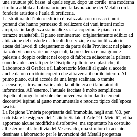
una struttura più bassa al quale segue, dopo un cortile, una moderna
struttura adibita a Laboratorio per la lavorazione dei Metalli con la
fonderia artistica e l’aula di oreficeria.
La struttura dell’intero edificio è realizzata con massicci muri
portanti che hanno permesso di realizzare dei vani interni molto
ampi, sia in larghezza sia in altezza. La copertura è piana con
terrazze transitabili. Il piano seminterrato, originariamente adibito ad
abitazione del custode e a locali di servizio, è ora inutilizzato in
attesa dei lavori di adeguamento da parte della Provincia; nel piano
rialzato vi sono varie aule speciali, la presidenza e una grande
palestra a doppio ordine; nel corpo di fabbrica adiacente la palestra
sono le aule speciali per le Discipline pittoriche e plastiche, il
Laboratorio di Grafica e il Laboratorio Metalli al quale si accede
anche da un corridoio coperto che attraversa il cortile interno. Al
primo piano, cui si accede da una larga scalinata, o tramite
ascensore, si trovano varie aule, la biblioteca e i laboratori di
informatica. All’esterno, l’attuale facciata è molto semplificata
rispetto al progetto iniziale che prevedeva ridondanti elementi
decorativi ispirati al gusto monumentale e retorico tipico dell’epoca
fascista.
La Regione Umbria proprietaria dell’immobile, negli anni ’80, per
soddisfare le esigenze dell’Istituto Statale d’Arte “O. Metelli”, vi ha
apportato alcune modifiche distributive, ma soprattutto ha costruito
all’esterno sul lato di via del Vescovado, una struttura in acciaio
destinata a laboratorio per le lavorazioni dei Metalli progettata