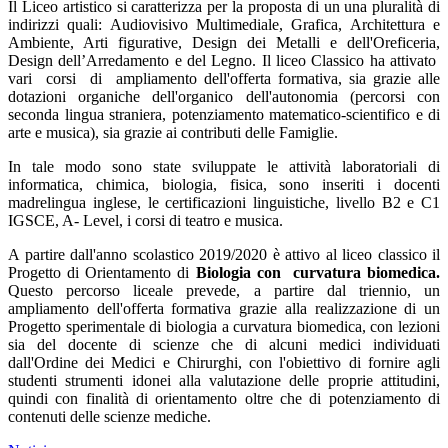
Il Liceo artistico si caratterizza per la proposta di un una pluralità di
indirizzi quali: Audiovisivo Multimediale, Grafica, Architettura e
Ambiente, Arti figurative, Design dei Metalli e dell'Oreficeria,
Design dell’Arredamento e del Legno. Il liceo Classico ha attivato
vari corsi di ampliamento dell'offerta formativa, sia grazie alle
dotazioni organiche dell'organico dell'autonomia (percorsi con
seconda lingua straniera, potenziamento matematico-scientifico e di
arte e musica), sia grazie ai contributi delle Famiglie.
In tale modo sono state sviluppate le attività laboratoriali di
informatica, chimica, biologia, fisica, sono inseriti i docenti
madrelingua inglese, le certificazioni linguistiche, livello B2 e C1
IGSCE, A- Level, i corsi di teatro e musica.
A partire dall'anno scolastico 2019/2020 è attivo al liceo classico il
Progetto di Orientamento di
Biologia con curvatura biomedica.
Questo percorso liceale prevede, a partire dal triennio, un
ampliamento dell'offerta formativa grazie alla realizzazione di un
Progetto sperimentale di biologia a curvatura biomedica, con lezioni
sia del docente di scienze che di alcuni medici individuati
dall'Ordine dei Medici e Chirurghi, con l'obiettivo di fornire agli
studenti strumenti idonei alla valutazione delle proprie attitudini,
quindi con finalità di orientamento oltre che di potenziamento di
contenuti delle scienze mediche.