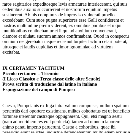
raros sagittarios expeditosque levis armaturae interiecerant, qui suis
ceden­tibus auxilio succurrerent et nostrorum equitum impetus
sustinerent. Ab his complures de improviso vulnerati proelio
excedebant. Cum suos pugna superiores esse Galli confiderent et
nostros multitudine premi viderent, ex omnibus partibus et ii qui
munitionibus continebantur et ii qui ad auxilium convenerant,
clamore et ululatu suorum animos con­firmabant. Quod in conspectu
omnium res gerebatur neque recte aut turpiter factum celari poterat,
utrosque et laudis cupiditas et timor ignominiae ad virtutem
excitabat.
IX CERTAMEN TACITEUM
Piccolo certamen – Triennio
(I Liceo Classico e Terza classe delle altre Scuole)
Prova scritta di traduzione dal latino in italiano
Espugnazione del campo di Pompeo
Caesar, Pompeianis ex fuga intra vallum compulsis, nullum spatium
perterritis dari oportere existimans, milites cohortatus est ut beneficio
fortunae uterentur castraque oppugnarent. Qui, etsi magno aestu
(nam ad meridiem res erat perducta), tamen ad omnem laborem
animo parati imperio paruerunt. Castra a cohortibus, quae ibi
praesidio erant relictae, industrie defendebantur, multo etiam acrius a