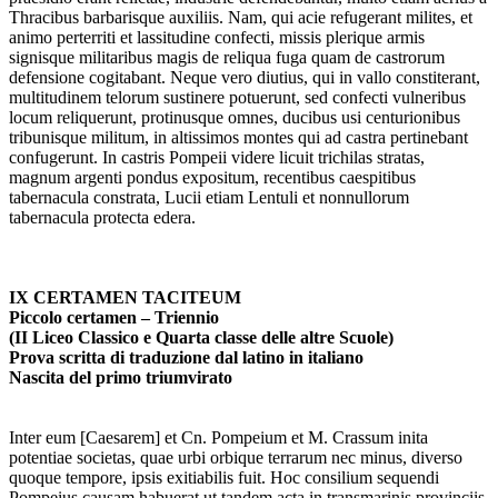
Thracibus barbarisque auxiliis. Nam, qui acie refugerant milites, et
animo perterriti et lassitudine confecti, missis plerique armis
signisque militaribus magis de reliqua fuga quam de castrorum
defensione cogitabant. Neque vero diutius, qui in vallo constiterant,
multitudinem telorum sustinere potuerunt, sed confecti vulneribus
locum reliquerunt, protinusque omnes, ducibus usi centurionibus
tribunisque militum, in altissimos montes qui ad castra pertinebant
confugerunt. In castris Pompeii videre licuit trichilas stratas,
magnum argenti pondus expositum, recentibus caespitibus
tabernacula constrata, Lucii etiam Lentuli et nonnullorum
tabernacula protecta edera.
IX CERTAMEN TACITEUM
Piccolo certamen – Triennio
(II Liceo Classico e Quarta classe delle altre Scuole)
Prova scritta di traduzione dal latino in italiano
Nascita del primo triumvirato
Inter eum [Caesarem] et Cn. Pompeium et M. Crassum inita
potentiae societas, quae urbi orbique terrarum nec minus, diverso
quoque tempore, ipsis exitiabilis fuit. Hoc consilium sequendi
Pompeius causam habuerat ut tandem acta in transmarinis provinciis,