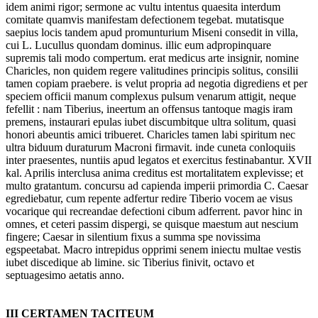
idem animi rigor; sermone ac vultu intentus quaesita interdum
comitate quamvis manifestam defectionem tegebat. mutatisque
saepius locis tandem apud promunturium Miseni consedit in villa,
cui L. Lucullus quondam dominus. illic eum adpropinquare
supremis tali modo compertum. erat medicus arte insignir, nomine
Charicles, non quidem regere valitudines principis solitus, consilii
tamen copiam praebere. is velut propria ad negotia digrediens et per
speciem officii manum complexus pulsum venarum attigit, neque
fefellit : nam Tiberius, ineertum an offensus tantoque magis iram
premens, instaurari epulas iubet discumbitque ultra solitum, quasi
honori abeuntis amici tribueret. Charicles tamen labi spiritum nec
ultra biduum duraturum Macroni firmavit. inde cuneta conloquiis
inter praesentes, nuntiis apud legatos et exercitus festinabantur. XVII
kal. Aprilis interclusa anima creditus est mortalitatem explevisse; et
multo gratantum. concursu ad capienda imperii primordia C. Caesar
egrediebatur, cum repente adfertur redire Tiberio vocem ae visus
vocarique qui recreandae defectioni cibum adferrent. pavor hinc in
omnes, et ceteri passim dispergi, se quisque maestum aut nescium
fingere; Caesar in silentium fixus a summa spe novissima
egspeetabat. Macro intrepidus opprimi senem iniectu multae vestis
iubet discedique ab limine. sic Tiberius finivit, octavo et
septuagesimo aetatis anno.
III CERTAMEN TACITEUM