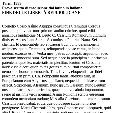
Terni, 1999
Prova scritta di traduzione dal latino in italiano
FINE DELLE LIBERTÀ REPUBBLICANE
Cornelio Cosso Asìnio Agrippa consulibus Cremutius Cordus
postulatur, novo ac tunc primum audito crimine, quod editis
annalibus laudatoque M. Bruto C. Cassium Romanorum ultimum
dixisset. Accusabant Satrius Secundus et Pinarius Natta, Seiani
clientes. Id perniciabile reo et Caesar truci vultu defensionem
accipiens, quam Cremutius, relinquendae vitae certus, in hunc
modum exorsus est: «Verba mea, patres conscripti, arguuntur: adeo
factorum innocens sum. Sed neque haec in principèm aut principis
parentem, quos lex maiestatis amplectitur: Brutum et Cassium
laudavisse dicor,; quorum res gestas cum plurimi composuerint,
nemo sine honore memoravit. Titus Livius, eloquentiae ac fidei
praeclarus in primis, Cn. Pompeium tantis laudibus tulit, ut
Pompeianum eum Augustus appellaret; neque id amicitiae eorum
offecit. Scipionem, Afranium, hunc ipsum Cassium, hunc Brutum
nusquam latrones et parricidas, quae nunc vocabula imponuntur,
saepe ut insignis viros nominat. Asinii Pollionis scripta egregiam
eorundem memoriam tradunt; Messalla Corvinus imperatorem suum
Cassium praedicabat: et uterque opibusque atque honoribus
perviguere. Marci Ciceronis libro, quo Catonem caelo aequavit, quid
aliud dictator Caesar quam rescripta oratione, velut apud iudices,