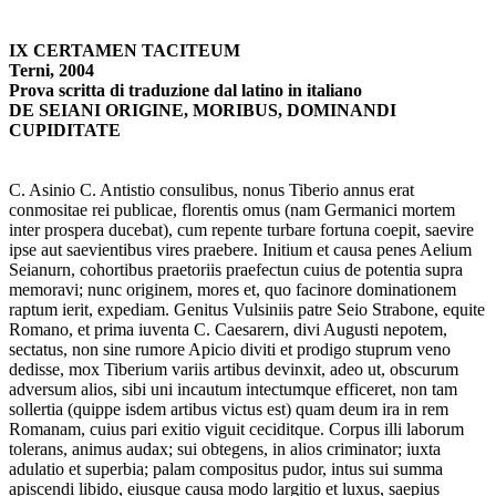
IX CERTAMEN TACITEUM
Terni, 2004
Prova scritta di traduzione dal latino in italiano
DE SEIANI ORIGINE, MORIBUS, DOMINANDI
CUPIDITATE
C. Asinio C. Antistio consulibus, nonus Tiberio annus erat
conmositae rei publicae, florentis omus (nam Germanici mortem
inter prospera ducebat), cum repente turbare fortuna coepit, saevire
ipse aut saevientibus vires praebere. Initium et causa penes Aelium
Seianurn, cohortibus praetoriis praefectun cuius de potentia supra
memoravi; nunc originem, mores et, quo facinore dominationem
raptum ierit, expediam. Genitus Vulsiniis patre Seio Strabone, equite
Romano, et prima iuventa C. Caesarern, divi Augusti nepotem,
sectatus, non sine rumore Apicio diviti et prodigo stuprum veno
dedisse, mox Tiberium variis artibus devinxit, adeo ut, obscurum
adversum alios, sibi uni incautum intectumque efficeret, non tam
sollertia (quippe isdem artibus victus est) quam deum ira in rem
Romanam, cuius pari exitio viguit ceciditque. Corpus illi laborum
tolerans, animus audax; sui obtegens, in alios criminator; iuxta
adulatio et superbia; palam compositus pudor, intus sui summa
apiscendi libido, eiusque causa modo largitio et luxus, saepius