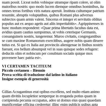
suam possit. Liceat nobis vobisque utramque ripam colere, ut olim
maioribus nostris: quo modo lucem diemque omnibus hominibus, ita
omnes terras fortibus viris natura aperuit. Instituta cultumque patrium
resumite, abruptis voluptatibus, quibus Romani plus adversus
subiectos quam armis valent. Sincerus et integer et servitutis oblitus
populus aut ex aequo agetis aut aliis imperitabitis». Agrippinenses in
hunc modum respondent: «Quae prima libertatis facultas data est,
avidius quam cautius sumpsimus, ut vobis ceterisque Germanis,
consanguineis nostris, iungeremur. Muros civitatis, congregantibus
se cum maxime Romanorum exercitibus, augere nobis quam diruere
tutius est. Si qui ex Italia aut provinciis alienigenae in finibus nostris
fuerant, eos bellum absumpsit vel in suas quisque sedes refugere:
deductis olim et nobiscum per conubium sociatis quique mox
provenere haec patria est».
VI CERTAMEN TACITEUM
Piccolo certamen – Biennio
Prova scritta di traduzione dal latino in italiano
Insigne esempio di generosità
Gillias Acragantinus erat opibus excellens, sed multo etiam animo
quam divitiis locupletior semperque in eroganda potius quam in
corripienda pecunia occupatus, adeo ut domus eius quasi quaedam
munificentiae officina crederetur: illinc enim publicis usibus apta