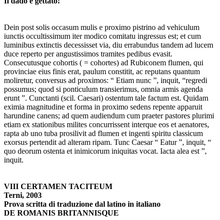
Il dado è gettato!
Dein post solis occasum mulis e proximo pistrino ad vehiculum
iunctis occultissimum iter modico comitatu ingressus est; et cum
luminibus extinctis decessisset via, diu errabundus tandem ad lucem
duce reperto per angustissimos tramites pedibus evasit.
Consecutusque cohortis ( = cohortes) ad Rubiconem flumen, qui
provinciae eius finis erat, paulum constitit, ac reputans quantum
moliretur, conversus ad proximos: “ Etiam nunc ”, inquit, “regredi
possumus; quod si ponticulum transierimus, omnia armis agenda
erunt ”. Cunctanti (scil. Caesari) ostentum tale factum est. Quidam
eximia magnitudine et forma in proximo sedens repente apparuit
harundine canens; ad quem audiendum cum praeter pastores plurimi
etiam ex stationibus milites concurrissent interque eos et aenatores,
rapta ab uno tuba prosilivit ad flumen et ingenti spiritu classicum
exorsus pertendit ad alteram ripam. Tunc Caesar “ Eatur ”, inquit, “
quo deorum ostenta et inimicorum iniquitas vocat. Iacta alea est ”,
inquit.
VIII CERTAMEN TACITEUM
Terni, 2003
Prova scritta di traduzione dal latino in italiano
DE ROMANIS BRITANNISQUE