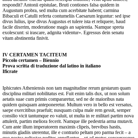
respondit? Antonii epistulae, Bruti contiones falsa quidem in
Augustum probra, sed multa cum acerbitate habent; carmina
Bibaculi et Catulli referta contumeliis Caesarum leguntur: sed ipse
divus Iulius, ipse divus Augustus et tulere ista et reliquere, haud
facile dixerim, moderatione magis an sapientia. Namque spreta
exolescunt: si irascare, adgnita videntur». Egressus dein senatu
vitam abstinentia finivit.
IV CERTAMEN TACITEUM
Piccolo certamen – Biennio
Prova scritta di traduzione dal latino in italiano
Ificrate
Iphicrates Atheniensis non tam magnitudine rerum gestarum quam
disciplina militari nobilitatus est. Fuit enim talis dux, ut non solum
aetatis suae cum primis compararetur, sed ne de maioribus nata
quidem quisquam anteponeretur. Multum vero in bello est versatus,
saepe exercitibus praefuit; nusquam culpa male rem gessit, semper
consilio vicit tantumque eo valuit, ut multa in re militari partim nova
attulerit, partim meliora fecerit. Namque ille pedestria arma mutavit.
Cum ante illum imperatorem maximis clipeis, brevibus hastis,
minutis gladiis uterentur, ille e contrario peltam pro parma fecit – a
quo postea peltastae pedites appellantur -, ut ad motus concursusque