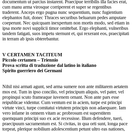
documentum ut parcius instarent. Praecipue terribilis illa facies erat,
cum manu arma virosque corriperent et super se regentibus
traderent. Anceps ergo pugna nunc sequentium, nunc fugientium
elephantos fuit, donec Thraces securibus beluarum pedes amputare
coeperunt. Nec quicquam inexpertum non mortis modo, sed etiam in
ipsa morte novi supplicii timor omittebat. Ergo elephanti, vulneribus
tandem fatigati, suos impetu sternunt et, qui rexerant eos, praecipitati
in terram ab ipsis obterebantur.
V CERTAMEN TACITEUM
Piccolo certamen – Triennio
Prova scritta di traduzione dal latino in italiano
Spirito guerriero dei Germani
Nihil nisi armati agunt, sed arma sumere non ante militarem aetatem
mos est. Tum in ipso concilio, vel principum aliquis, vel pater, vel
propinqui scuto frameaque iuvenem ornant. Non ante pars esse
reipublicae videntur. Cum ventum est in aciem, turpe est principi
virtute vinci, turpe comitatui virtutem principis non adaequare. Iam
vero infame in omnem vitam ac probrosum est superstitem
quemquam principi suo ex acie recessisse. Illum defendere, tueri,
praecipuum sacramentum est. Si civitas, in qua orti sunt, longa pace
torpeat, plerique nobilium adolescentium petunt ultro eas nationes,