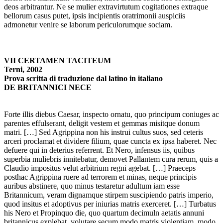
deos arbitrantur. Ne se mulier extravirtutum cogitationes extraque
bellorum casus putet, ipsis incipientis oratrimonii auspiciis
admonetur venire se laborum periculorumque sociam.
VII CERTAMEN TACITEUM
Terni, 2002
Prova scritta di traduzione dal latino in italiano
DE BRITANNICI NECE
Forte illis diebus Caesar, inspecto ornatu, quo principum coniuges ac
parentes effulserant, deligit vestem et gemmas misitque donum
matri. […] Sed Agrippina non his instrui cultus suos, sed ceteris
arceri proclamat et dividere filium, quae cuncta ex ipsa haberet. Nec
defuere qui in deterius referrent. Et Nero, infensus iis, quibus
superbia muliebris innitebatur, demovet Pallantem cura rerum, quis a
Claudio impositus velut arbitrium regni agebat. […] Praeceps
posthac Agrippina ruere ad terrorem et minas, neque principis
auribus abstinere, quo minus testaretur adultum iam esse
Britannicum, veram dignamque stirpem suscipiendo patris imperio,
quod insitus et adoptivus per iniurias matris exerceret. […] Turbatus
his Nero et Propinquo die, quo quartum decimuln aetatis annuni
britannicus explebat, volutare secum modo matris violentiam, modo