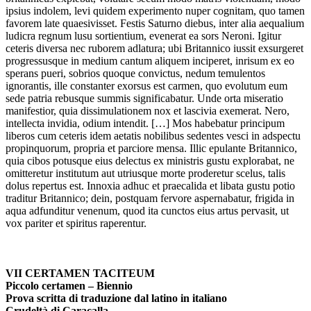
ipsius indolem, levi quidem experimento nuper cognitam, quo tamen
favorem late quaesivisset. Festis Saturno diebus, inter alia aequalium
ludicra regnum lusu sortientium, evenerat ea sors Neroni. Igitur
ceteris diversa nec ruborem adlatura; ubi Britannico iussit exsurgeret
progressusque in medium cantum aliquem inciperet, inrisum ex eo
sperans pueri, sobrios quoque convictus, nedum temulentos
ignorantis, ille constanter exorsus est carmen, quo evolutum eum
sede patria rebusque summis significabatur. Unde orta miseratio
manifestior, quia dissimulationem nox et lascivia exemerat. Nero,
intellecta invidia, odium intendit. […] Mos habebatur principum
liberos cum ceteris idem aetatis nobilibus sedentes vesci in adspectu
propinquorum, propria et parciore mensa. Illic epulante Britannico,
quia cibos potusque eius delectus ex ministris gustu explorabat, ne
omitteretur institutum aut utriusque morte proderetur scelus, talis
dolus repertus est. Innoxia adhuc et praecalida et libata gustu potio
traditur Britannico; dein, postquam fervore aspernabatur, frigida in
aqua adfunditur venenum, quod ita cunctos eius artus pervasit, ut
vox pariter et spiritus raperentur.
VII CERTAMEN TACITEUM
Piccolo certamen – Biennio
Prova scritta di traduzione dal latino in italiano
Crudeltà di Caracalla