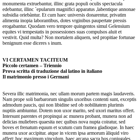
monumenta extruebantur, illinc grata populi oculis spectacula
edebantur, illinc `epularum magnifici apparatus ,labentique annonae
subsidia oriebàntur. Et cum haec universis donarentur, privatim
alimenta inopia laborantibus, dotes vrginibus paupertate pressis
erogabantur. Quodam vero tempore quingentos simul Gelensium
equites vi tempestatis in possessiones suas compulsos aluit et
vestivit. Quid multa? Non mortalem aliquem, sed propitiae fortunae
benignum esse diceres s inum.
VI CERTAMEN TACITEUM
Piccolo certamen – Triennio
Prova scritta di traduzione dal latino in italiano
Il matrimonio presso i Germani
Severa illic matrimonia, nec ullam morum partem magis laudaveris.
Nam prope soli barbarorum singulis uxoribus contenti sunt, exceptis
admodum paucis, qui non libidine sed ob nobilitatem plurimis
nuptiis ambiuntur. Dotem non uxor marito, sed uxori maritus offert.
Intersunt parentes et propinqui ac munera probant, munera non ad
delicias muliebres quaesita nec quibus nova nupta coiratur, sed
boves et frenatum equum et scutum cum framea gladioque. In haec
munera uxor accipitur. atque in vicem ipsa armorum àliquid viro
affert: hoc maximum vinculum, haec arcana sacra hos coniugales