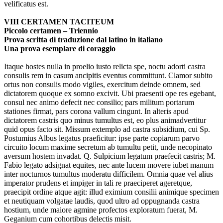
velificatus est.
VIII CERTAMEN TACITEUM
Piccolo certamen – Triennio
Prova scritta di traduzione dal latino in italiano
Una prova esemplare di coraggio
Itaque hostes nulla in proelio iusto relicta spe, noctu adorti castra
consulis rem in casum ancipitis eventus committunt. Clamor subito
ortus non consulis modo vigiles, exercitum deinde omnem, sed
dictatorem quoque ex somno excivit. Ubi praesenti ope res egebant,
consul nec animo defecit nec consilio; pars militum portarum
stationes firmat, pars corona vallum cingunt. In alteris apud
dictatorem castris quo minus tumultus est, eo plus animadvertitur
quid opus facto sit. Missum extemplo ad castra subsidium, cui Sp.
Postumius Albus legatus praeficitur: ipse parte copiarum parvo
circuito locum maxime secretum ab tumultu petit, unde necopinato
aversum hostem invadat. Q. Sulpicium legatum praefecit castris; M.
Fabio legato adsignat equites, nec ante lucem movere iubet manum
inter nocturnos tumultus moderatu difficilem. Omnia quae vel alius
imperator prudens et impiger in tali re praeciperet ageretque,
praecipit ordine atque agit: illud eximium consilii animique specimen
et neutiquam volgatae laudis, quod ultro ad oppugnanda castra
hostium, unde maiore agmine profectos exploratum fuerat, M.
Geganium cum cohortibus delectis misit.