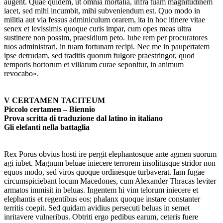
augent. Quae quidem, ut omnia mortalia, infra tuam magnitudinem
iacet, sed mihi incumbit, mihi subveniendum est. Quo modo in
militia aut via fessus adminiculum orarem, ita in hoc itinere vitae
senex et levissimis quoque curis impar, cum opes meas ultra
sustinere non possim, praesidium peto. Iube rem per procuratores
tuos administrari, in tuam fortunam recipi. Nec me in paupertatem
ipse detrudam, sed traditis quorum fulgore praestringor, quod
temporis hortorum et villarum curae seponitur, in animum
revocabo».
V CERTAMEN TACITEUM
Piccolo certamen – Biennio
Prova scritta di traduzione dal latino in italiano
Gli elefanti nella battaglia
Rex Porus obvius hosti ire pergit elephantosque ante agmen suorum
agi iubet. Magnum beluae iniecere terrorem insolitusque stridor non
equos modo, sed viros quoque ordinesque turbaverat. Iam fugae
circumspiciebant locum Macedones, cum Alexander Thracas leviter
armatos immisit in beluas. Ingentem hi vim telorum iniecere et
elephantis et regentibus eos; phalanx quoque instare constanter
territis coepit. Sed quidam avidius persecuti beluas in semet
inritavere vulneribus. Obtriti ergo pedibus earum, ceteris fuere