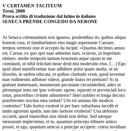
V CERTAMEN TACITEUM
Terni, 2000
Prova scritta di traduzione dal latino in italiano
SENECA PRENDE CONGEDO DA NERONE
At Seneca criminantium non ignarus, prodentibus iis, quibus aliqua
honesti cura, et familiaritatem eius magis aspernante Caesare,
tempus sermoni orat et accepto ita incipit: «Quartus decimus annus
est, Caesar, ex quo spei tuae admotus sum, octavus, ut imperium
obtines: medio temporis tantum honorum atque opum in me
cumulasti, ut nihil felicitati meae desit nisi moderatio eius. […] Ego
quid aliud munificentiae tuae adhibere potui quam studia, ut sic
dixerim, in umbra educata, et quibus claritudo venit, quod iuventae
tuae rudimentis adfuisse videor, grande huius rei pretium? At tu
gratiam immensam, innumeram pecuniam circumdedisti, adeo ut
plerumque intra me ipse volvam: egone, equestri et provinciali loco
ortus, proceribus civitatis adnumeror? Inter nobiles et longa decora
praeferentes novitas mea enituit? Ubi est animus ille modicis
contentus? Talis hortos exstruit et per haec suburbana incedit et
tantis agrorum spatiis, tam lato faenore exuberat? Una defensio
occurrit, quod muneribus tuis obniti non debui. Sed uterque
mensuram implevimus, et tu, quantum princeps tribuere amico
posset, et ego, quantum amicus a principe accipere: cetera invidiam