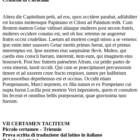
Altera die Capitolium petit, ad eos, quos occidere parabat, adfabiliter
est locutus innitensque Papiniano et Ciloni ad Palatium redit. Cum
flentem matrem Getae vidisset aliasque mulieres post necem fratris,
mulieres occidere conatus est, sed ob hoc retentus ne augeretur
fratris occisi crudelitas. Laetum ad mortem coegit misso a se veneno:
ipse enim inter suasores Getae mortis primus fuerat, qui et primus
interemptus est. Ipse mortem eius saepissime flevit. Multos, qui
caedis eius conscii fuerant, interemit, item eum, qui imaginem eius
honoravit. Post hoc fratrem patruelem Afrum, cui pridie partes de
cena miserat, iussit occidi. Qui cum se praecipitasset percussorum
timore et ad uxorem crure fracto erepisset, tamen per ludibrium
percussoribus deprehensus est et occisus. Occidit etiam
Pompeianum, Marci nepotem, ex filia natum et ex Pompeiano cui
nupta fuerat Lucilla post mortem Veri imperatoris, quem et consulem
bis fecerat et omnibus bellis praeposuerat, quae gravissima tunc
fuerunt.
VII CERTAMEN TACITEUM
Piccolo certamen – Triennio
Prova scritta di traduzione dal latino in italiano