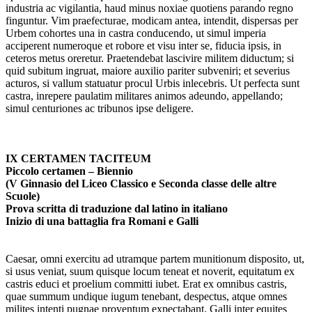
industria ac vigilantia, haud minus noxiae quotiens parando regno
finguntur. Vim praefecturae, modicam antea, intendit, dispersas per
Urbem cohortes una in castra conducendo, ut simul imperia
acciperent numeroque et robore et visu inter se, fiducia ipsis, in
ceteros metus oreretur. Praetendebat lascivire militem diductum; si
quid subitum ingruat, maiore auxilio pariter subveniri; et severius
acturos, si vallum statuatur procul Urbis inlecebris. Ut perfecta sunt
castra, inrepere paulatim militares animos adeundo, appellando;
simul centuriones ac tribunos ipse deligere.
IX CERTAMEN TACITEUM
Piccolo certamen – Biennio
(V Ginnasio del Liceo Classico e Seconda classe delle altre
Scuole)
Prova scritta di traduzione dal latino in italiano
Inizio di una battaglia fra Romani e Galli
Caesar, omni exercitu ad utramque partem munitionum dis­posito, ut,
si usus veniat, suum quisque locum teneat et noverit, equi­tatum ex
castris educi et proelium committi iubet. Erat ex omnibus castris,
quae summum undique iugum tenebant, despectus, atque omnes
milites intenti pugnae proventum expectabant. Galli inter equites