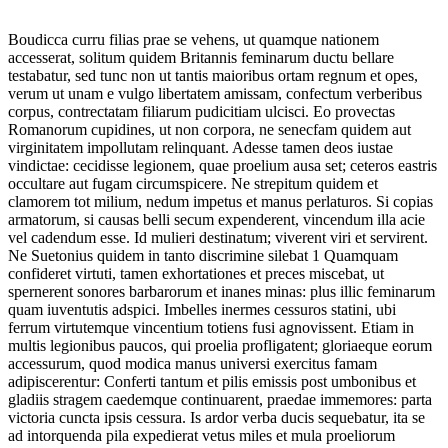
Boudicca curru filias prae se vehens, ut quamque nationem
accesserat, solitum quidem Britannis feminarum ductu bellare
testabatur, sed tunc non ut tantis maioribus ortam regnum et opes,
verum ut unam e vulgo libertatem amissam, confectum verberibus
corpus, contrectatam filiarum pudicitiam ulcisci. Eo provectas
Romanorum cupidines, ut non corpora, ne senecfam quidem aut
virginitatem impollutam relinquant. Adesse tamen deos iustae
vindictae: cecidisse legionem, quae proelium ausa set; ceteros eastris
occultare aut fugam circumspicere. Ne strepitum quidem et
clamorem tot milium, nedum impetus et manus perlaturos. Si copias
armatorum, si causas belli secum expenderent, vincendum illa acie
vel cadendum esse. Id mulieri destinatum; viverent viri et servirent.
Ne Suetonius quidem in tanto discrimine silebat 1 Quamquam
confideret virtuti, tamen exhortationes et preces miscebat, ut
spernerent sonores barbarorum et inanes minas: plus illic feminarum
quam iuventutis adspici. Imbelles inermes cessuros statini, ubi
ferrum virtutemque vincentium totiens fusi agnovissent. Etiam in
multis legionibus paucos, qui proelia profligatent; gloriaeque eorum
accessurum, quod modica manus universi exercitus famam
adipiscerentur: Conferti tantum et pilis emissis post umbonibus et
gladiis stragem caedemque continuarent, praedae immemores: parta
victoria cuncta ipsis cessura. Is ardor verba ducis sequebatur, ita se
ad intorquenda pila expedierat vetus miles et mula proeliorum