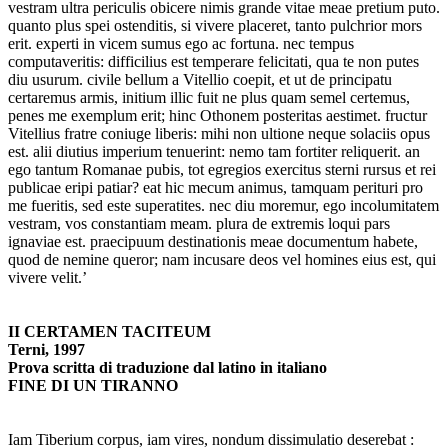
vestram ultra periculis obicere nimis grande vitae meae pretium puto.
quanto plus spei ostenditis, si vivere placeret, tanto pulchrior mors
erit. experti in vicem sumus ego ac fortuna. nec tempus
computaveritis: difficilius est temperare felicitati, qua te non putes
diu usurum. civile bellum a Vitellio coepit, et ut de principatu
certaremus armis, initium illic fuit ne plus quam semel certemus,
penes me exemplum erit; hinc Othonem posteritas aestimet. fructur
Vitellius fratre coniuge liberis: mihi non ultione neque solaciis opus
est. alii diutius imperium tenuerint: nemo tam fortiter reliquerit. an
ego tantum Romanae pubis, tot egregios exercitus sterni rursus et rei
publicae eripi patiar? eat hic mecum animus, tamquam perituri pro
me fueritis, sed este superatites. nec diu moremur, ego incolumitatem
vestram, vos constantiam meam. plura de extremis loqui pars
ignaviae est. praecipuum destinationis meae documentum habete,
quod de nemine queror; nam incusare deos vel homines eius est, qui
vivere velit.’
II CERTAMEN TACITEUM
Terni, 1997
Prova scritta di traduzione dal latino in italiano
FINE DI UN TIRANNO
Iam Tiberium corpus, iam vires, nondum dissimulatio deserebat :