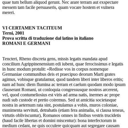
quae tum bellum aliquod gerunt. Nec arare terram aut exspectare
messem tam facile persuaseris, quam vocare hostem et vulnera
mereri.
VI CERTAMEN TACITEUM
Terni, 2001
Prova scritta di traduzione dal latino in italiano
ROMANI E GERMANI
Tencteri, Rheno discreta gens, missis legatis mandata apud
concilium Agrippinenensium edi iubent, quae ferocissimus e legatis
in hunc modum protulit: «Redisse vos in corpus nomenque
Germaniae communibus deis et praecipuo deorum Marti grates
agimus, vobisque gratulamur, quod tandem liberi inter liberos eritis;
nam ad hunc diem flumina ac terram et caelum quodam modo ipsum
clauserant Romani, ut conloquia congressusque nostros arcerent,
vel, quod contumeliosius est viris ad arma natis, inermes ac prope
nudi sub custode et pretio coiremus. Sed ut amicitia societasque
nostra in aeternum rata sint, postulamus a vobis, muros coloniae,
munimenta servituti, detrahatis (etiam fera animalia, si clausa teneas,
virtutis obliviscuntur), Romanos omnes in finibus vestris trucidetis
(haud facile libertas et domini miscentur): bona interfectorum in
medium cedant, ne quis occulere quicquam aut segregare causam