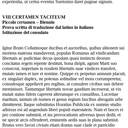
experientia, ut certus eventus Suetonius daret pugnae signum.
VIII CERTAMEN TACITEUM
Piccolo certamen – Biennio
Prova scritta di traduzione dal latino in italiano
Istituzione del consolato
Igitur Bruto Collatinoque ducibus et auctoribus, quibus ultionem sui
moriens matrona mandaverat, populus Romanus ad vindicandum
libertatis ac pudicitiae decus quodam quasi instinctu deorum
concitatus regem repente destituit, bona diripit, agrum Marti suo
consecrat, imperium in eosdem libertatis suae vindices transfert,
mutato tamen et iure et nomine. Quippe ex perpetuo annuum placuit,
ex singulari duplex, ne potestas solitudine vel mora corrumperetur,
consulesque appellavit pro regibus, ut consulere civibus suis debere
meminisset. Tantumque libertatis novae gaudium incesserat, ut vix
mutati status fidem caperent alterumque ex consulibus, Lucretiae
maritum, tantum ob nomen et genus regium fascibus abrogatis urbe
dimitterent. Itaque substitutus Horatius Publicola ex summo studio
adnixus est ad augendam liberi populi maiestatem. Nam et fasces ei
pro contione submisit, et ius provocationis adversus ipsos dedit, et
ne specie arcis offenderet, eminentis aedis suas in plana submisit.
Brutus vero favori civium etiam domus suae clade et parricidio