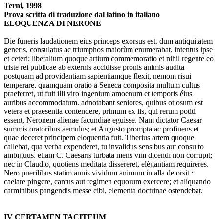
Terni, 1998
Prova scritta di traduzione dal latino in italiano
ELOQUENZA DI NERONE
Die funeris laudationem eius princeps exorsus est. dum antiquitatem
generis, consulatus ac triumphos maiorùm enumerabat, intentus ipse
et ceteri; liberalium quoque artium commemoratio et nihil regente eo
triste rei publicae ab externis accidisse pronis animis audita
postquam ad providentiam sapientiamque flexit, nemom risui
temperare, quamquam oratio a Seneca composita multum cultus
praeferret, ut fuit illi viro ingenium amoe­num et temporis éius
auribus accommodatum. adnota­bant seniores, quibus otiosum est
vetera et praesentia contendere, primum ex iis, qui rerum potiti
essent, Nero­nem alienae facundiae eguisse. Nam dictator Caesar
sum­mis oratoribus aemulus; et Augusto prompta ac pro­fiuens et
quae deceret principem eloquentia fuit. Tibe­rius artem quoque
callebat, qua verba expenderet, tu invalidus sensibus aut consulto
ambiguus. etiam C. Cae­saris turbata mens vim dicendi non corrupit;
nec in Clau­dio, quotiens meditata dissereret, elègantiam requireres.
Nero puerilibus statim annis vividum animum in alla detorsit :
caelare pingere, cantus aut regimen equorum exercere; et aliquando
carminibus pangendis messe cibi, elementa doctrinae ostendebat.
IV CERTAMEN TACITEUM