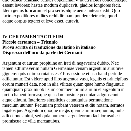
essent leviores; hastae modum duplicavit, gladios longiores fecit.
Idem genus loricarum et pro sertis atque aenis linteas dedit. Quo
facto expeditiores milites reddidit: nam pondere detracto, quod
aeque corpus tegeret et leve esset, curavit.
IV CERTAMEN TACITEUM
Piccolo certamen – Triennio
Prova scritta di traduzione dal latino in italiano
Disprezzo dell’oro da parte dei Germani
Argentum et aurum propitiine an irati di negaverint dubito. Nec
tamen adfirmaverim nullam Germaniae venam argentum aurumve
gignere: quis enim scrutatus est? Possessione et usu haud perinde
adficiuntur. Est videre apud illos argentea vasa, legatis et principibus
eorum muneri data, non in alia vilitate quam quae humo finguntur;
quamquam proximi ob usum commerciorum aurum et argentum in
pretio habent formasque quasdam nostrae pecuniae adgnoscunt
atque eligunt. Interiores simplicius et antiquius permutatione
mercium utuntur. Pecuniam probant veterem et diu notam, serratos
bigatosque. Argentum quoque magis quam aurum sequuntur, nulla
adfectione animi, sed quia numerus argenteorum facilior usui est
promiscua ac vilia mercantibus.