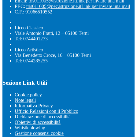
Email:
tris011005@istruzione.it
Link per inviare una mail
PEC:
tris011005@pec.istruzione.it
Link per inviare una mail
C.F.: 91066510552
Liceo Classico
Viale Antonio Fratti, 12 – 05100 Terni
Tel: 0744401273
Liceo Artistico
Via Benedetto Croce, 16 – 05100 Terni
Tel: 0744285255
Sezione Link Utili
Cookie policy
Note legali
Informativa Privacy
Ufficio Relazioni con il Pubblico
Dichiarazione di accessibilità
Obiettivi di accessibilità
Whistleblowing
Gestione consensi cookie