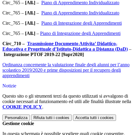
Circ_765 –
[All.]
–
Piano di Apprendimento Individualizzato
Circ_765 –
[All.]
–
Piano di Apprendimento Individualizzato
Circ_765 –
[All.]
–
Piano di Integrazione degli Apprendimenti
Circ_765 –
[All.]
–
Piano di Integrazione degli Apprendimenti
Circ_710 –
Trasmissione Documento Attivita’ Didattico-
Educativa e Progettuale d’Istituto-Didattica a Distanza (DaD)
–
Integrazione PTOF 2019-22 [9apr2020]
Ordinanza concernente la valutazione finale degli alunni per l’anno
scolastico 2019/2020 e prime disposizioni per il recupero degli
apprendimenti
Notizie
Questo sito o gli strumenti terzi da questo utilizzati si avvalgono di
cookie necessari al funzionamento ed utili alle finalità illustrate nella
COOKIE POLICY
.
Personalizza
Rifiuta tutti
i cookies
Accetta tutti
i cookies
Gestione cookie
In questa schermata è possibile scegliere quali cookie consentire.