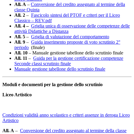
All. A
–
Conversione del credito assegnato al termine della
classe Quinta
All. 2
–
Fascicolo sintesi del PTOF e criteri per il Liceo
Classico – REV.pdf
All. 4 –
Griglia unica di osservazione delle competenze delle
attività Didattiche a Distanza
All. 5
–
Griglia di valutazione del comportamento
All. 9
–
Guida inserimento proposte di voto scrutinio 2°
periodo
(finale)
All. 10
– Manuale gestione tabellone dello scrutinio finale
All. 11
–
Guida per la gestione certificazione competenze
Seconde classi scrutinio finale
Manuale gestione tabellone dello scrutinio finale
Moduli e documenti per la gestione dello scrutinio
Liceo Artistico
Condizioni validità anno scolastico e criteri assenze in deroga Liceo
Artistico
All. A
–
Conversione del credito assegnato al termine della classe