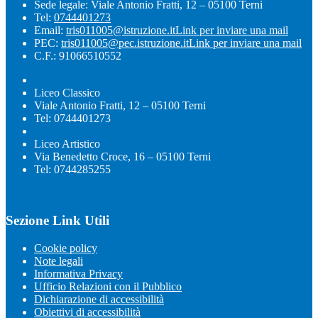
Sede legale: Viale Antonio Fratti, 12 – 05100 Terni
Tel:
0744401273
Email:
tris011005@istruzione.it
Link per inviare una mail
PEC:
tris011005@pec.istruzione.it
Link per inviare una mail
C.F.: 91066510552
Liceo Classico
Viale Antonio Fratti, 12 – 05100 Terni
Tel: 0744401273
Liceo Artistico
Via Benedetto Croce, 16 – 05100 Terni
Tel: 0744285255
Sezione Link Utili
Cookie policy
Note legali
Informativa Privacy
Ufficio Relazioni con il Pubblico
Dichiarazione di accessibilità
Obiettivi di accessibilità