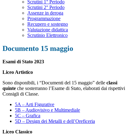
Scrutini 1° Periodo
Scrutini 2° Periodo
Assenze in deroga
Programmazione
Recupero e sostegno
Valutazione didattica
Scrutinio Elettronico
Documento 15 maggio
Esami di Stato 2023
Liceo Artistico
Sono disponibili, i “Documenti del 15 maggio” delle
classi
quinte
che sosterranno l’Esame di Stato, elaborati dai rispettivi
Consigli di Classe.
5A – Arti Figurative
5B – Audiovisivo e Multimediale
5C – Grafica
5D – Design dei Metalli e dell’Oreficeria
Liceo Classico