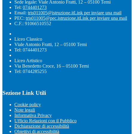
Sede legale: Viale Antonio Fratti, 12 – 05100 Terni
Tel:
0744401273
Email:
tris011005@istruzione.it
Link per inviare una mail
PEC:
tris011005@pec.istruzione.it
Link per inviare una mail
C.F.: 91066510552
Liceo Classico
Viale Antonio Fratti, 12 – 05100 Terni
Tel: 0744401273
Liceo Artistico
Via Benedetto Croce, 16 – 05100 Terni
Tel: 0744285255
Sezione Link Utili
Cookie policy
Note legali
Informativa Privacy
Ufficio Relazioni con il Pubblico
Dichiarazione di accessibilità
Obiettivi di accessibilità