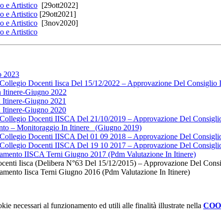
 e Artistico
[29ott2022]
 e Artistico
[29ott2021]
 e Artistico
[3nov2020]
 e Artistico
no 2023
ollegio Docenti Iisca Del 15/12/2022 – Approvazione Del Consiglio I
n Itinere-Giugno 2022
n Itinere-Giugno 2021
n Itinere-Giugno 2020
Collegio Docenti IISCA Del 21/10/2019 – Approvazione Del Consiglio
ento – Monitoraggio In Itinere (Giugno 2019)
Collegio Docenti IISCA Del 01 09 2018 – Approvazione Del Consiglio
Collegio Docenti IISCA Del 19 10 2017 – Approvazione Del Consiglio
ramento IISCA Terni Giugno 2017 (Pdm Valutazione In Itinere)
enti Iisca (Delibera N°63 Del 15/12/2015) – Approvazione Del Consigl
amento Iisca Terni Giugno 2016 (Pdm Valutazione In Itinere)
kie necessari al funzionamento ed utili alle finalità illustrate nella
COO