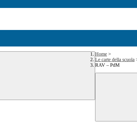
Home
>
Le carte della scuola
RAV – PdM