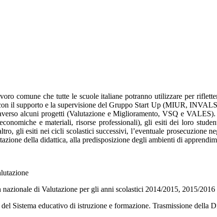
 comune che tutte le scuole italiane potranno utilizzare per riflettere 
 il supporto e la supervisione del Gruppo Start Up (MIUR, INVALSI ed 
raverso alcuni progetti (Valutazione e Miglioramento, VSQ e VALES). Il 
economiche e materiali, risorse professionali), gli esiti dei loro student
altro, gli esiti nei cicli scolastici successivi, l’eventuale prosecuzione n
azione della didattica, alla predisposizione degli ambienti di apprendime
alutazione
ma nazionale di Valutazione per gli anni scolastici 2014/2015, 2015/201
ne del Sistema educativo di istruzione e formazione. Trasmissione della D