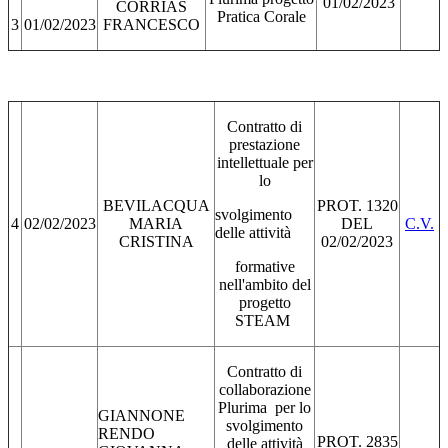
01/02/2023
CORRIAS
Pratica Corale
3
01/02/2023
FRANCESCO
Contratto di
prestazione
intellettuale per
lo
BEVILACQUA
PROT. 1320
svolgimento
4
02/02/2023
MARIA
DEL
C.V.
delle attività
CRISTINA
02/02/2023
formative
nell'ambito del
progetto
STEAM
Contratto di
collaborazione
Plurima per lo
GIANNONE
svolgimento
RENDO
PROT. 2835
delle attività