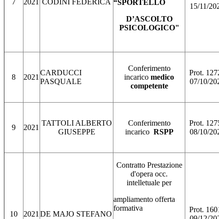
7
2021
CODINI FEDERICA
“SPORTELLO
15/11/20
D’ASCOLTO
PSICOLOGICO"
Conferimento
CARDUCCI
Prot. 127
8
2021
incarico
medico
PASQUALE
07/10/20
competente
TATTOLI ALBERTO
Conferimento
Prot. 127
9
2021
GIUSEPPE
incarico
RSPP
08/10/20
Contratto Prestazione
d'opera occ.
intelletuale per
ampliamento offerta
formativa
Prot. 160
10
2021
DE MAJO STEFANO
09/12/20