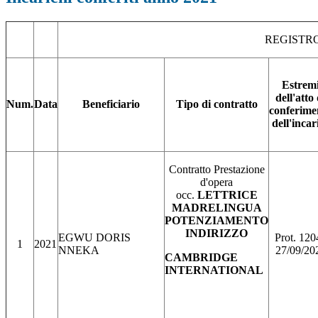
REGISTRO
Estrem
dell'atto 
Num.
Data
Beneficiario
Tipo di contratto
conferime
dell'incar
Contratto Prestazione
d'opera
occ.
LETTRICE
MADRELINGUA
POTENZIAMENTO
INDIRIZZO
EGWU DORIS
Prot. 120
1
2021
NNEKA
27/09/20
CAMBRIDGE
INTERNATIONAL