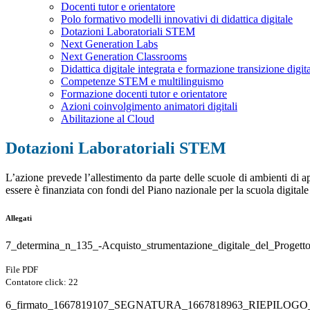
Docenti tutor e orientatore
Polo formativo modelli innovativi di didattica digitale
Dotazioni Laboratoriali STEM
Next Generation Labs
Next Generation Classrooms
Didattica digitale integrata e formazione transizione digit
Competenze STEM e multilinguismo
Formazione docenti tutor e orientatore
Azioni coinvolgimento animatori digitali
Abilitazione al Cloud
Dotazioni Laboratoriali STEM
L’azione prevede l’allestimento da parte delle scuole di ambienti di 
essere è finanziata con fondi del Piano nazionale per la scuola digitale
Allegati
7_determina_n_135_-Acquisto_strumentazione_digitale_del_Progetto
File PDF
Contatore click: 22
6_firmato_1667819107_SEGNATURA_1667818963_RIEPILOGO_