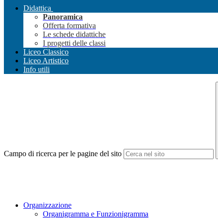
Didattica
Panoramica
Offerta formativa
Le schede didattiche
I progetti delle classi
Liceo Classico
Liceo Artistico
Info utili
Campo di ricerca per le pagine del sito
Organizzazione
Organigramma e Funzionigramma