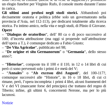
un elogio funebre per Virginio Rufo, il console morto durante l’anno
in carica.
Gli ultimi anni profusi negli studi storici.
Abbandonò poi
decisamente oratoria e politica (ebbe solo un governatorato nella
provincia d’Asia, nel 112-113), per dedicarsi totalmente alla ricerca
storica. Fu intimo amico, nella vita e negli studi, di Plinio il Giovane.
Opere
– “
Dialogus de oratoribus
“, dell’ 80 ca o di poco successivo al
100; d’incerta attribuzione (ma oggi si propende sull’attribuzione
dell’opera a T.), è comunque dedicato a Fabio Giusto;
– “
De Vita Agricolae
“, pubblicato nel 98;
– “
De origine et situ Germanorum
” o “
Germania
“, dello stesso
anno?;
– “
Historiae
“, composte tra il 100 e il 110, in 12 o 14 libri di cui
però ci sono pervenuti solo i primi 4 e metà del V;
– “
Annales
” o “
Ab excessu divi Augusti
“, del 100-117?,
comunque successivi alle “Historie”, in 16 o 18 libri, di cui ci
rimane, però, l’opera incompleta: i primi 4 libri, alcuni frammenti del
V e del VI (mancante forse del principio) che trattano del regno di
Tiberio; infine, gli ultimi 6, concernenti Nerone, ma per lo più
lacunosi.
Notizie