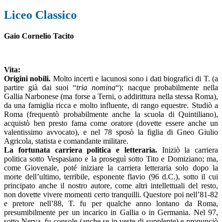
Liceo Classico
Gaio Cornelio Tacito
Vita:
Origini nobili.
Molto incerti e lacunosi sono i dati biografici di T. (a
partire già dai suoi “
tria nomina
“): nacque probabilmente nella
Gallia Narbonese (ma forse a Terni, o addirittura nella stessa Roma),
da una famiglia ricca e molto influente, di rango equestre. Studiò a
Roma (frequentò probabilmente anche la scuola di Quintiliano),
acquistò ben presto fama come oratore (dovette essere anche un
valentissimo avvocato), e nel 78 sposò la figlia di Gneo Giulio
Agricola, statista e comandante militare.
La fortunata carriera politica e letteraria.
Iniziò la carriera
politica sotto Vespasiano e la proseguì sotto Tito e Domiziano; ma,
come Giovenale, poté iniziare la carriera letteraria solo dopo la
morte dell’ultimo, terribile, esponente flavio (96 d.C.), sotto il cui
principato anche il nostro autore, come altri intellettuali del resto,
non dovette vivere momenti certo tranquilli. Questore poi nell’81-82
e pretore nell’88, T. fu per qualche anno lontano da Roma,
presumibilmente per un incarico in Gallia o in Germania. Nel 97,
sotto Nerva, fu console (anche se in veste di supplente) e pronunciò