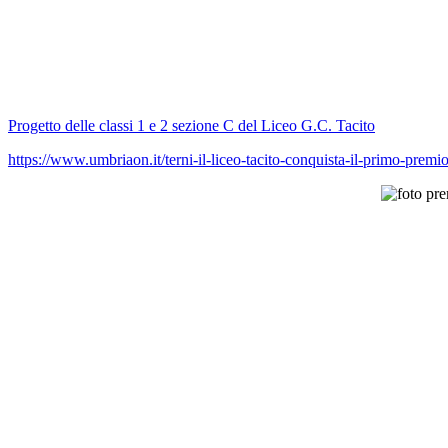
Progetto delle classi 1 e 2 sezione C del Liceo G.C. Tacito
https://www.umbriaon.it/terni-il-liceo-tacito-conquista-il-primo-premio-