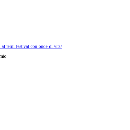
al-terni-festival-con-onde-di-vita/