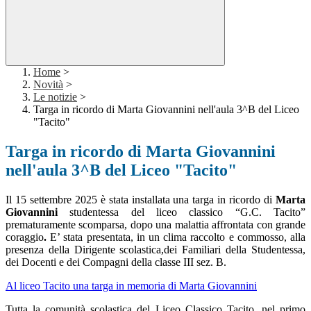
Home
>
Novità
>
Le notizie
>
Targa in ricordo di Marta Giovannini nell'aula 3^B del Liceo
"Tacito"
Targa in ricordo di Marta Giovannini
nell'aula 3^B del Liceo "Tacito"
Il 15 settembre 2025 è stata installata una targa in ricordo di
Marta
Giovannini
studentessa del liceo classico “G.C. Tacito”
prematuramente scomparsa, dopo una malattia affrontata con grande
coraggio
.
E’ stata presentata, in un clima raccolto e commosso, alla
presenza della Dirigente scolastica,dei Familiari della Studentessa,
dei Docenti e dei Compagni della classe III sez. B.
Al liceo Tacito una targa in memoria di Marta Giovannini
Tutta la comunità scolastica del Liceo Classico Tacito, nel primo