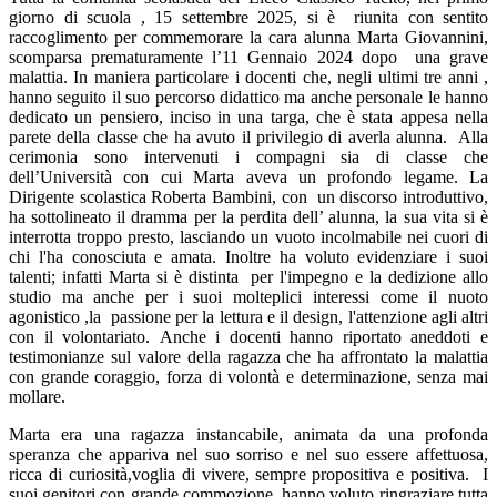
giorno di scuola , 15 settembre 2025, si è
riunita con sentito
raccoglimento per commemorare la cara alunna Marta Giovannini,
scomparsa prematuramente l’11 Gennaio 2024 dopo
una grave
malattia.
In maniera particolare i docenti che, negli ultimi tre anni ,
hanno seguito il suo percorso didattico ma anche personale le hanno
dedicato
un pensiero, inciso in una targa, che è stata appesa nella
parete della classe che ha avuto il privilegio di averla alunna.
Alla
cerimonia sono intervenuti i compagni sia di classe che
dell’Università con cui Marta aveva un profondo legame. La
Dirigente scolastica Roberta Bambini, con
un discorso introduttivo,
ha sottolineato il dramma per la perdita dell’ alunna, la sua vita si è
interrotta troppo presto, lasciando un vuoto incolmabile nei cuori di
chi l'ha conosciuta e amata. Inoltre ha voluto evidenziare
i suoi
talenti; infatti Marta
si è distinta
per l'impegno e la dedizione allo
studio ma anche per i suoi molteplici interessi come il nuoto
agonistico ,la
passione per la lettura e il design, l'attenzione agli altri
con il volontariato.
Anche i docenti hanno riportato aneddoti e
testimonianze sul valore della ragazza che ha affrontato la malattia
con grande coraggio, forza di volontà e determinazione, senza mai
mollare.
Marta era una ragazza instancabile, animata da una profonda
speranza che appariva nel suo sorriso e nel suo essere affettuosa,
ricca di curiosità,voglia di vivere, sempre propositiva e positiva.
I
suoi genitori,con grande commozione ,hanno voluto ringraziare tutta