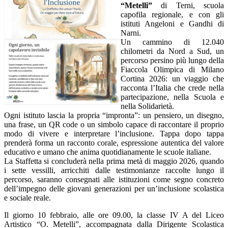
“Metelli”
di Terni, scuola
capofila regionale, e con gli
istituti Angeloni e Gandhi di
Narni.
Un cammino di
12.040
chilometri da Nord a Sud
, un
percorso persino più lungo della
Fiaccola Olimpica di Milano
Cortina 2026: un viaggio che
racconta l’Italia che crede nella
partecipazione, nella Scuola e
nella Solidarietà.
Ogni istituto lascia la propria “impronta”: un pensiero, un disegno,
una frase, un QR code o un simbolo capace di raccontare il proprio
modo di vivere e interpretare l’inclusione. Tappa dopo tappa
prenderà forma un racconto corale, espressione autentica del valore
educativo e umano che anima quotidianamente le scuole italiane.
La Staffetta si concluderà nella prima metà di
maggio 2026
, quando
i sette vessilli, arricchiti dalle testimonianze raccolte lungo il
percorso, saranno consegnati alle istituzioni come segno concreto
dell’impegno delle giovani generazioni per un’inclusione scolastica
e sociale reale.
Il giorno 10 febbraio, alle ore 09.00, la classe IV A del Liceo
Artistico “O. Metelli”, accompagnata dalla Dirigente Scolastica