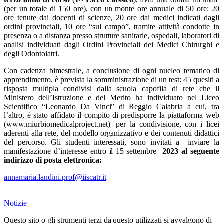
(per un totale di 150 ore), con un monte ore annuale di 50 ore: 20
ore tenute dai docenti di scienze, 20 ore dai medici indicati dagli
ordini provinciali, 10 ore “sul campo”, tramite attività condotte in
presenza o a distanza presso strutture sanitarie, ospedali, laboratori di
analisi individuati dagli Ordini Provinciali dei Medici Chirurghi e
degli Odontoiatri.
Con cadenza bimestrale, a conclusione di ogni nucleo tematico di
apprendimento, è prevista la somministrazione di un test: 45 quesiti a
risposta multipla condivisi dalla scuola capofila di rete che il
Ministero dell’Istruzione e del Merito ha individuato nel Liceo
Scientifico “Leonardo Da Vinci” di Reggio Calabria a cui, tra
l’altro, è stato affidato il compito di predisporre la piattaforma web
(www.miurbiomedicalproject.net), per la condivisione, con i licei
aderenti alla rete, del modello organizzativo e dei contenuti didattici
del percorso.
Gli studenti interessati, sono invitati a
inviare la
manifestazione d’interesse entro il 15 settembre
2023 al seguente
indirizzo di posta elettronica:
annamaria.landini.prof@iiscatr.it
Notizie
Questo sito o gli strumenti terzi da questo utilizzati si avvalgono di