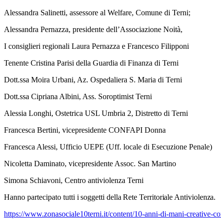
Alessandra Salinetti, assessore al Welfare, Comune di Terni;
Alessandra Pernazza, presidente dell’Associazione Noità,
I consiglieri regionali Laura Pernazza e Francesco Filipponi
Tenente Cristina Parisi della Guardia di Finanza di Terni
Dott.ssa Moira Urbani, Az. Ospedaliera S. Maria di Terni
Dott.ssa Cipriana Albini, Ass. Soroptimist Terni
Alessia Longhi, Ostetrica USL Umbria 2, Distretto di Terni
Francesca Bertini, vicepresidente CONFAPI Donna
Francesca Alessi, Ufficio UEPE (Uff. locale di Esecuzione Penale)
Nicoletta Daminato, vicepresidente Assoc. San Martino
Simona Schiavoni, Centro antiviolenza Terni
Hanno partecipato
tutti i soggetti della Rete Territoriale Antiviolenza.
https://www.zonasociale10terni.it/content/10-anni-di-mani-creative-co