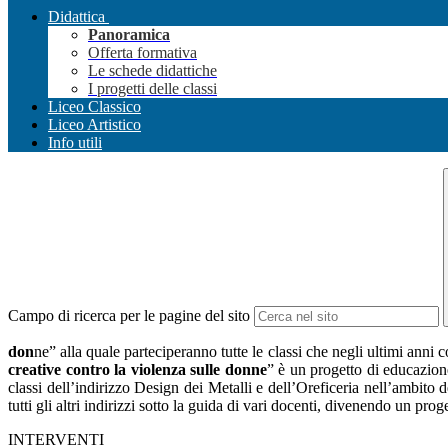
Didattica
Panoramica
Offerta formativa
Le schede didattiche
I progetti delle classi
Liceo Classico
Liceo Artistico
Info utili
Campo di ricerca per le pagine del sito
don
ne” alla quale parteciperanno tutte le classi che negli ultimi anni 
creative contro la violenza sulle donne
” è un progetto di educazion
classi dell’indirizzo Design dei Metalli e dell’Oreficeria nell’ambito
tutti gli altri indirizzi sotto la guida di vari docenti, divenendo un prog
INTERVENTI