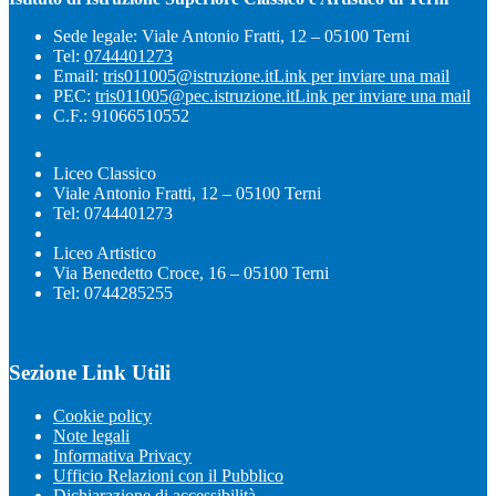
Sede legale: Viale Antonio Fratti, 12 – 05100 Terni
Tel:
0744401273
Email:
tris011005@istruzione.it
Link per inviare una mail
PEC:
tris011005@pec.istruzione.it
Link per inviare una mail
C.F.: 91066510552
Liceo Classico
Viale Antonio Fratti, 12 – 05100 Terni
Tel: 0744401273
Liceo Artistico
Via Benedetto Croce, 16 – 05100 Terni
Tel: 0744285255
Sezione Link Utili
Cookie policy
Note legali
Informativa Privacy
Ufficio Relazioni con il Pubblico
Dichiarazione di accessibilità