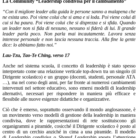
La Community “Leadership condivisa per il cambiamento”
“Con il migliore leader alla guida le persone sanno a malapena che
ne esista uno. Poi viene colui che si ama e si loda. Poi viene colui di
cui si ha paura. Poi viene colui che si disprezza e si sfida. Quando
un leader non si fida di nessuno, nessuno si fiderà di lui. Il grande
leader parla poco. Non parla mai incautamente. Lavora senza
interesse personale e non lascia nessuna traccia. Alla fine la gente
dice: lo abbiamo fatto noi.”
Lau-Tzu, Tao-Te Ching, verso 17
Anche nel sistema scuola, il concetto di leadership è stato spesso
interpretato come una relazione verticale top-down tra un singolo (il
Dirigente scolastico) e un gruppo (docenti, studenti, personale ATA
…), ma nel corso degli anni, per far fronte ai numerosi cambiamenti
intervenuti nel settore educativo, sono emersi modelli di leadership
alternativi, necessari per rispondere in maniera più efficace e
flessibile alle nuove esigenze didattiche e organizzative.
Ciò che è emerso, soprattutto osservando il mondo anglosassone, è
un movimento verso modelli di gestione della leadership in maniera
condivisa, dove le rappresentazioni di rete sostituiscono gli
organigrammi a piramide, cosicché il Dirigente scolastico è posto al
centro di un cerchio anziché in cima a una piramide. Il modello
di
Leadership condivisa
o
Shared Leadership
sposta l’attenzione