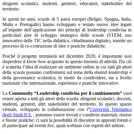
dirigenti scolastici, studenti, genitori, educatori, stakeholder del
territorio.
In questi tre anni, scuole di 5 paesi europei (Belgio, Spagna, Italia,
Malta e Portogallo) hanno sviluppato e testato nuove idee legate
all’impatto dell’applicazione dei principi di leadership condivisa in
particolari aree di sviluppo strategico delle scuole (STEM, uso
innovativo delle TIC nella didattica, cittadinanza digitale), tramite un
processo di co-costruzione di idee e pratiche didattiche.
Poiché il progetto terminerà nel dicembre 2020, è importante non
disperdere il
know how
acquisito in questo triennio di attività. Da ciò
è scaturita l’idea di realizzare un ambiente online in cui tutti gli attori
della scuola possano confrontarsi sul tema della
shared
leadership
e
della governance scolastica, in modo da condividere, sia a livello
nazionale che internazionale, esperienze e pratiche innovative.
La
Community “Leadership condivisa per il cambiamento”
vuol
essere aperta a tutti gli attori della scuola: dirigenti scolastici, docenti,
studenti, genitori, altri stakeholder del territorio. In questo spazio
virtuale, sviluppato in collaborazione con l
’
Università Telematica
degli Studi IUL
, potranno essere trovati e condivisi materiali, risorse
e buone pratiche; ci sarà la possibilità di discutere in appositi forum e
di partecipare ad eventi
live
, quali webinar con esperti del settore.