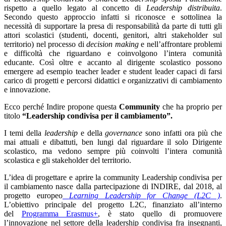
rispetto a quello legato al concetto di
Leadership distribuita
.
Secondo questo approccio infatti si riconosce e sottolinea la
necessità di supportare la presa di responsabilità da parte di tutti gli
attori scolastici (studenti, docenti, genitori, altri stakeholder sul
territorio) nel processo di
decision making
e nell’affrontare problemi
e difficoltà che riguardano e coinvolgono l’intera comunità
educante. Così oltre e accanto al dirigente scolastico possono
emergere ad esempio teacher leader e student leader capaci di farsi
carico di progetti e percorsi didattici e organizzativi di cambiamento
e innovazione.
Ecco perché Indire propone questa
Community
che ha proprio per
titolo
“Leadership condivisa per il cambiamento”.
I temi della
leadership
e della
governance
sono infatti ora più che
mai attuali e dibattuti, ben lungi dal riguardare il solo Dirigente
scolastico, ma vedono sempre più coinvolti l’intera comunità
scolastica e gli stakeholder del territorio.
L’idea di progettare e aprire la community Leadership condivisa per
il cambiamento nasce dalla partecipazione di INDIRE, dal 2018, al
progetto europeo
Learning Leadership for Change (L2C )
.
L’obiettivo principale del progetto L2C, finanziato all’interno
del
Programma Erasmus+
, è stato quello di promuovere
l’innovazione nel settore della leadership condivisa fra insegnanti,