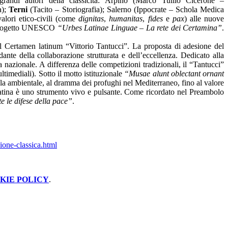
randi autori della classicità:
Arpino (Marco Tullio Cicerone –
);
Terni
(Tacito – Storiografia);
Salerno (Ippocrate – Schola Medica
alori etico-civili (come
dignitas
,
humanitas
,
fides
e
pax
) alle nuove
l progetto UNESCO
“Urbes Latinae Linguae – La rete dei Certamina”
.
el Certamen latinum “Vittorio Tantucci”. La proposta di adesione del
ante della collaborazione strutturata e dell’eccellenza. Dedicato alla
 nazionale. A differenza delle competizioni tradizionali, il “Tantucci”
ltimediali). Sotto il motto istituzionale
“Musae alunt oblectant ornant
tutela ambientale, al dramma dei profughi nel Mediterraneo, fino al valore
 latina è uno strumento vivo e pulsante. Come ricordato nel Preambolo
e le difese della pace”
.
zione-classica.html
KIE POLICY
.