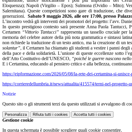
espansione, unisce storicamente i poli più importanti dei Certami
Eloquenza); Napoli (Virgilio – Epos); Sulmona (Ovidio – Mito); Ve
Salernitana). Queste competizioni sono gare di traduzione, che diven
generazioni.
Sabato 9 maggio 2026, alle ore 17:00, presso Pala
L’incontro vedrà gli interventi dei promotori del progetto: l’avv. Dan
In questo prestigioso contesto sarà presente Anna Paola Tantucci, Pre
Certamen
“Vittorio Tantucci”
rappresenta un tassello cruciale per la
memoria del celebre autore della più nota grammatica e sintassi lati
non richiede la traduzione di un testo antico, ma la creazione di un test
solantur”
, il Certamen ha chiamato gli studenti a vestire i panni degli 
della pace e della solidarietà. L’unione di queste eccellenze sotto 
dell’Atto Costitutivo dell’UNESCO,
“poiché le guerre nascono nello s
E i Certamina, educando al pensiero critico e alla bellezza, continuano
https://eipformazione.com/2026/05/08/la-rete-dei-certamina-si-unisce-p
https://corrieredellumbria.it/news/attualita/415574/terni-nel-progetto-
Notizie
Questo sito o gli strumenti terzi da questo utilizzati si avvalgono di coo
Personalizza
Rifiuta tutti
i cookies
Accetta tutti
i cookies
Gestione cookie
In questa schermata è possibile scegliere quali cookie consentire.