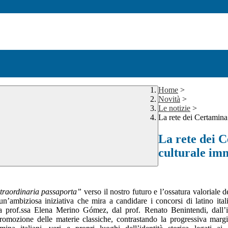
Home
>
Novità
>
Le notizie
>
La rete dei Certamina
La rete dei C
culturale im
traordinaria passaporta”
verso il nostro futuro e l’ossatura valoriale
 un’ambiziosa iniziativa che mira a candidare i concorsi di latino ita
a prof.ssa Elena Merino Gómez, dal prof. Renato Benintendi, dall’
 promozione delle materie classiche, contrastando la progressiva margi