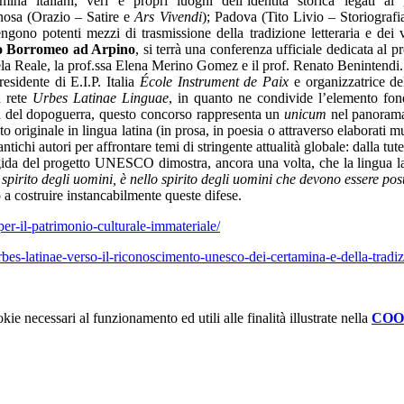
na italiani, veri e propri luoghi dell’identità storica legati ai g
nosa (Orazio – Satire e
Ars Vivendi
); Padova (Tito Livio – Storiografia
gono potenti mezzi di trasmissione della tradizione letteraria e dei v
zzo Borromeo ad Arpino
, si terrà una conferenza ufficiale dedicata a
iela Reale, la prof.ssa Elena Merino Gomez e il prof. Renato Benintendi.
sidente di E.I.P. Italia
École Instrument de Paix
e organizzatrice d
 rete
Urbes Latinae Linguae
, in quanto ne condivide l’elemento fond
na del dopoguerra, questo concorso rappresenta un
unicum
nel panorama
o originale in lingua latina (in prosa, in poesia o attraverso elaborati mu
antichi autori per affrontare temi di stringente attualità globale: dalla 
l’egida del progetto UNESCO dimostra, ancora una volta, che la lingua
pirito degli uomini, è nello spirito degli uomini che devono essere post
 a costruire instancabilmente queste difese.
er-il-patrimonio-culturale-immateriale/
urbes-latinae-verso-il-riconoscimento-unesco-dei-certamina-e-della-tradi
kie necessari al funzionamento ed utili alle finalità illustrate nella
COO