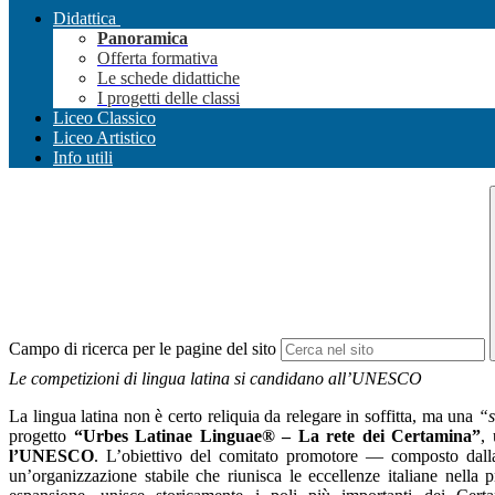
Didattica
Panoramica
Offerta formativa
Le schede didattiche
I progetti delle classi
Liceo Classico
Liceo Artistico
Info utili
Campo di ricerca per le pagine del sito
Le competizioni di lingua latina si candidano all’UNESCO
La lingua latina non è certo reliquia da relegare in soffitta, ma una
“s
progetto
“Urbes Latinae Linguae® – La rete dei Certamina”
,
l’UNESCO
. L’obiettivo del comitato promotore — composto dall
un’organizzazione stabile che riunisca le eccellenze italiane nella