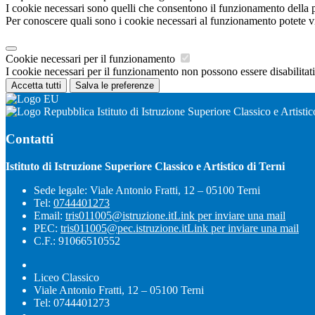
I cookie necessari sono quelli che consentono il funzionamento della pi
Per conoscere quali sono i cookie necessari al funzionamento potete v
Cookie necessari per il funzionamento
I cookie necessari per il funzionamento non possono essere disabilitati.
Accetta tutti
Salva le preferenze
Istituto di Istruzione Superiore Classico e Artistic
Contatti
Istituto di Istruzione Superiore Classico e Artistico di Terni
Sede legale: Viale Antonio Fratti, 12 – 05100 Terni
Tel:
0744401273
Email:
tris011005@istruzione.it
Link per inviare una mail
PEC:
tris011005@pec.istruzione.it
Link per inviare una mail
C.F.: 91066510552
Liceo Classico
Viale Antonio Fratti, 12 – 05100 Terni
Tel: 0744401273