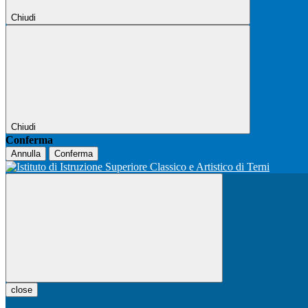
Chiudi
Chiudi
Conferma
Annulla
Conferma
close