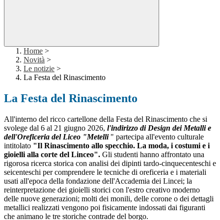
Home
>
Novità
>
Le notizie
>
La Festa del Rinascimento
La Festa del Rinascimento
All'interno del ricco
cartellone della Festa del Rinascimento che si
svolege dal 6 al 21 giugno 2026
,
l'indirizzo di Design dei Metalli e
dell'Oreficeria del Liceo "Metelli
" partecipa all'evento culturale
intitolato
"Il Rinascimento allo specchio. La moda, i costumi e i
gioielli alla corte del Linceo".
Gli studenti hanno affrontato una
rigorosa ricerca storica con a
nalisi dei dipinti tardo-cinquecenteschi e
seicenteschi per comprendere le tecniche di oreficeria e i materiali
usati all'epoca della fondazione dell'Accademia dei Lincei; la
r
einterpretazione dei gioielli storici con l'estro creativo moderno
delle nuove generazioni; m
olti dei monili, delle corone o dei dettagli
metallici realizzati vengono poi fisicamente indossati dai figuranti
che animano le tre storiche contrade del borgo.