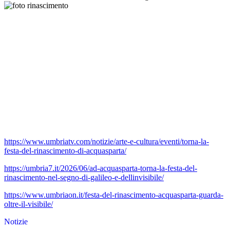
https://www.umbriatv.com/notizie/arte-e-cultura/eventi/torna-la-
festa-del-rinascimento-di-acquasparta/
https://umbria7.it/2026/06/ad-acquasparta-torna-la-festa-del-
rinascimento-nel-segno-di-galileo-e-dellinvisibile/
https://www.umbriaon.it/festa-del-rinascimento-acquasparta-guarda-
oltre-il-visibile/
Notizie