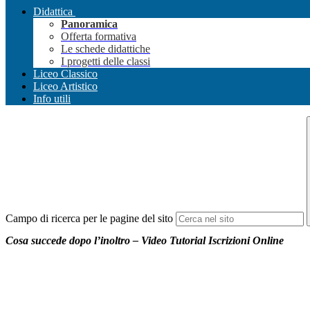
Didattica
Panoramica
Offerta formativa
Le schede didattiche
I progetti delle classi
Liceo Classico
Liceo Artistico
Info utili
Campo di ricerca per le pagine del sito
Cosa succede dopo l’inoltro – Video Tutorial Iscrizioni Online