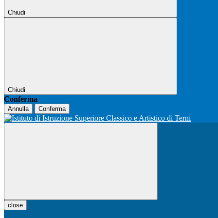
Chiudi
Chiudi
Conferma
Annulla
Conferma
close