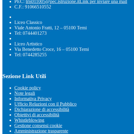
PEC:
tris011005@pec.istruzione.it
Link per inviare una mail
C.F.: 91066510552
Liceo Classico
Viale Antonio Fratti, 12 – 05100 Terni
Tel: 0744401273
Liceo Artistico
Via Benedetto Croce, 16 – 05100 Terni
Tel: 0744285255
Sezione Link Utili
Cookie policy
Note legali
Informativa Privacy
Ufficio Relazioni con il Pubblico
Dichiarazione di accessibilità
Obiettivi di accessibilità
Whistleblowing
Gestione consensi cookie
Amministrazione trasparente