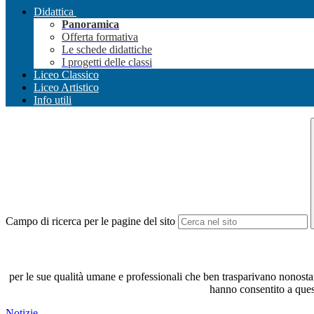
Didattica
Panoramica
Offerta formativa
Le schede didattiche
I progetti delle classi
Liceo Classico
Liceo Artistico
Info utili
Campo di ricerca per le pagine del sito
per le sue qualità umane e professionali che ben trasparivano nonostante
hanno consentito a quest
Notizie