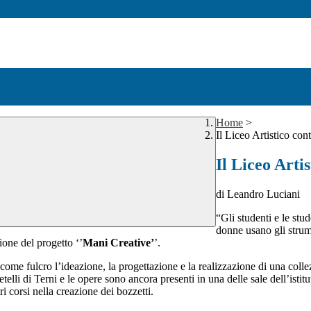
Home
>
Il Liceo Artistico con
Il Liceo Arti
di Leandro Luciani
“Gli studenti e le stud
donne usano gli strume
one del progetto ‘’
Mani Creative’
’.
 come fulcro l’ideazione, la progettazione e la realizzazione di una coll
lli di Terni e le opere sono ancora presenti in una delle sale dell’istit
ri corsi nella creazione dei bozzetti.