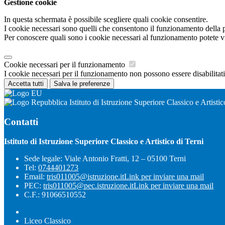
Gestione cookie
In questa schermata è possibile scegliere quali cookie consentire.
I cookie necessari sono quelli che consentono il funzionamento della pi
Per conoscere quali sono i cookie necessari al funzionamento potete v
Cookie necessari per il funzionamento
I cookie necessari per il funzionamento non possono essere disabilitati.
Accetta tutti
Salva le preferenze
Istituto di Istruzione Superiore Classico e Artistic
Contatti
Istituto di Istruzione Superiore Classico e Artistico di Terni
Sede legale: Viale Antonio Fratti, 12 – 05100 Terni
Tel:
0744401273
Email:
tris011005@istruzione.it
Link per inviare una mail
PEC:
tris011005@pec.istruzione.it
Link per inviare una mail
C.F.: 91066510552
Liceo Classico