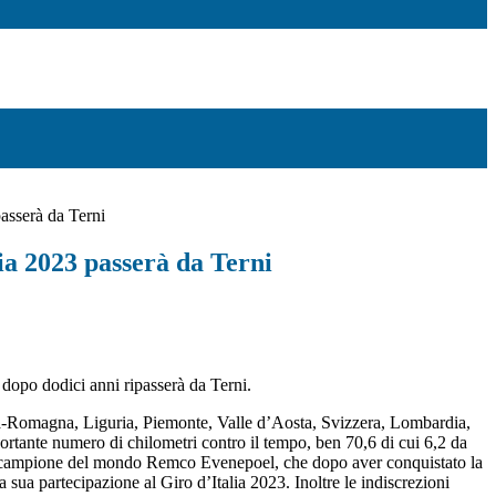
passerà da Terni
lia 2023 passerà da Terni
e dopo dodici anni ripasserà da Terni.
ia-Romagna, Liguria, Piemonte, Valle d’Aosta, Svizzera, Lombardia,
rtante numero di chilometri contro il tempo, ben 70,6 di cui 6,2 da
l neo campione del mondo Remco Evenepoel, che dopo aver conquistato la
a sua partecipazione al Giro d’Italia 2023. Inoltre le indiscrezioni