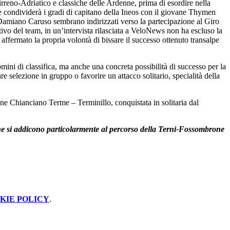
rreno-Adriatico e classiche delle Ardenne, prima di esordire nella
nte condividerà i gradi di capitano della Ineos con il giovane Thymen
Damiano Caruso sembrano indirizzati verso la partecipazione al Giro
vo del team, in un’intervista rilasciata a VeloNews non ha escluso la
fermato la propria volontà di bissare il successo ottenuto transalpe
ni di classifica, ma anche una concreta possibilità di successo per la
re selezione in gruppo o favorire un attacco solitario, specialità della
ione Chianciano Terme – Terminillo, conquistata in solitaria dal
iche si addicono particolarmente al percorso della Terni-Fossombrone
KIE POLICY
.