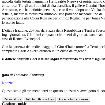
raccolte dalla testata fiamminga Het Laatste Nieuws ci suggeriscono c
corsa rosa. Tra gli altri uomini di alta classifica, il gallese Geraint
Arensman, che ha definitivamente spiccato il volo dopo una Vuelta ch
d’Italia, mentre la fortissima Jumbo-Visma potrebbe mandare uno dei s
partecipazione alla Corsa Rosa né per Primoz Roglic, né per Jonas Vin
lo scorso luglio.
L’ottava frazione, 207 km da Piazza della Repubblica a Terni a Fossom
fuga giornaliera. Gli ultimi cinquanta chilometri di giornata sono caratt
casa di Remco Evenepoel.
Con la partenza del tredici maggio, il Giro d’Italia tornerà a Terni per
compianto Chris Anker Sorensen in un clima da tregenda.
Il danese Magnus Cort Nielsen taglia il traguardo di Terni a seguito
(foto di Tommaso Fontana)
Notizie
Questo sito o gli strumenti terzi da questo utilizzati si avvalgono di coo
Personalizza
Rifiuta tutti
i cookies
Accetta tutti
i cookies
Gestione cookie