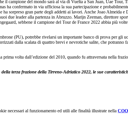
he il campione del mondo sarà al via di Vuelta a San Juan, Uae Tour, Ti
 Thomas ha confermato in via ufficiosa la sua partecipazione e probabilme
e ha sorpreso gran parte degli addetti ai lavori. Anche Joao Almeida e 
uoi due leader alla partenza in Abruzzo. Marijn Zeeman, direttore sporti
gegaard, sebbene il campione del Tour de France 2022 abbia più volte af
brone (PU), potrebbe rivelarsi un importante banco di prova per gli uomi
erizzati dalla scalata di quattro brevi e nevrotiche salite, che potranno fa
 la prima volta dall’edizione del 2010, quando fu attraversata nella fraz
 della terza frazione della Tirreno-Adriatico 2022, le sue caratterist
kie necessari al funzionamento ed utili alle finalità illustrate nella
COO