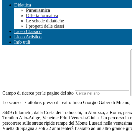
Didattica
Panoramica
Offerta formativa
Le schede didattiche
I progetti delle classi
Liceo Classico
Liceo Artistico
Info utili
Campo di ricerca per le pagine del sito
Lo scorso 17 ottobre, presso il Teatro lirico Giorgio Gaber di Milano, 
3449 chilometri, dalla Costa dei Trabocchi, in Abruzzo, a Roma, pas
Trentino Alto-Adige, Veneto e Friuli Venezia-Giulia. Un percorso in c
percorrere sulle strette ripide rampe del Monte Lussari nella ventesim
Vuelta di Spagna a soli 22 anni tenterà l’assalto ad un altro grande gir