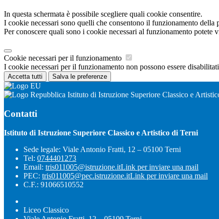
In questa schermata è possibile scegliere quali cookie consentire.
I cookie necessari sono quelli che consentono il funzionamento della pi
Per conoscere quali sono i cookie necessari al funzionamento potete v
Cookie necessari per il funzionamento
I cookie necessari per il funzionamento non possono essere disabilitati.
Accetta tutti
Salva le preferenze
Istituto di Istruzione Superiore Classico e Artistic
Contatti
Istituto di Istruzione Superiore Classico e Artistico di Terni
Sede legale: Viale Antonio Fratti, 12 – 05100 Terni
Tel:
0744401273
Email:
tris011005@istruzione.it
Link per inviare una mail
PEC:
tris011005@pec.istruzione.it
Link per inviare una mail
C.F.: 91066510552
Liceo Classico
Viale Antonio Fratti, 12 – 05100 Terni