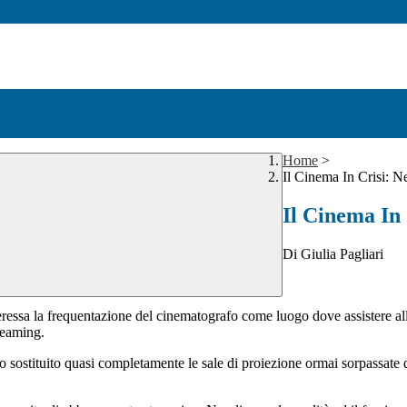
Home
>
Il Cinema In Crisi: N
Il Cinema In 
Di Giulia Pagliari
nteressa la frequentazione del cinematografo come luogo dove assistere al
treaming.
 sostituito quasi completamente le sale di proiezione ormai sorpassate da