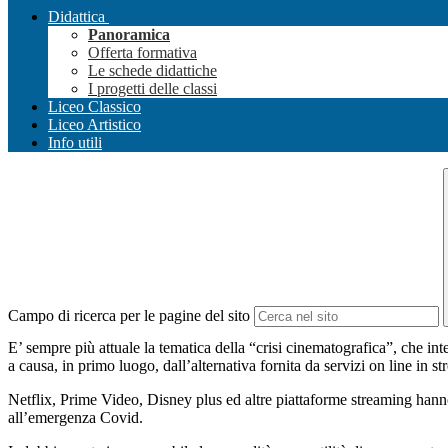
Didattica
Panoramica
Offerta formativa
Le schede didattiche
I progetti delle classi
Liceo Classico
Liceo Artistico
Info utili
Campo di ricerca per le pagine del sito
E’ sempre più attuale la tematica della “crisi cinematografica”, che i
a causa, in primo luogo, dall’alternativa fornita da servizi on line in s
Netflix, Prime Video, Disney plus ed altre piattaforme streaming hanno
all’emergenza Covid.