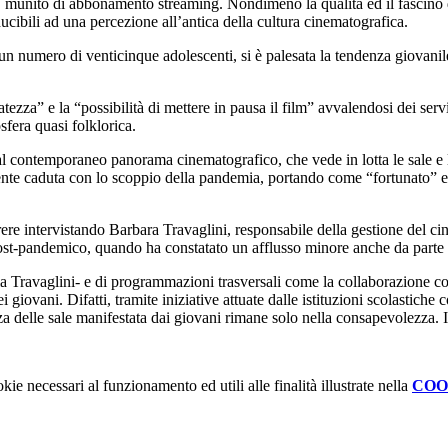
 munito di abbonamento streaming. Nondimeno la qualità ed il fascino di
ucibili ad una percezione all’antica della cultura cinematografica.
numero di venticinque adolescenti, si è palesata la tendenza giovanile a
tezza” e la “possibilità di mettere in pausa il film” avvalendosi dei ser
fera quasi folklorica.
al contemporaneo panorama cinematografico, che vede in lotta le sale e l
mente caduta con lo scoppio della pandemia, portando come “fortunato” 
rere intervistando Barbara Travaglini, responsabile della gestione del 
 post-pandemico, quando ha constatato un afflusso minore anche da parte 
 la Travaglini- e di programmazioni trasversali come la collaborazione co
 dei giovani. Difatti, tramite iniziative attuate dalle istituzioni scolast
 delle sale manifestata dai giovani rimane solo nella consapevolezza. I 
kie necessari al funzionamento ed utili alle finalità illustrate nella
COO