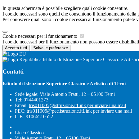
In questa schermata è possibile scegliere quali cookie consentire.
I cookie necessari sono quelli che consentono il funzionamento della pi
Per conoscere quali sono i cookie necessari al funzionamento potete v
Cookie necessari per il funzionamento
I cookie necessari per il funzionamento non possono essere disabilitati.
Accetta tutti
Salva le preferenze
Istituto di Istruzione Superiore Classico e Artistic
Contatti
Istituto di Istruzione Superiore Classico e Artistico di Terni
Sede legale: Viale Antonio Fratti, 12 – 05100 Terni
Tel:
0744401273
Email:
tris011005@istruzione.it
Link per inviare una mail
PEC:
tris011005@pec.istruzione.it
Link per inviare una mail
C.F.: 91066510552
Liceo Classico
Viale Antonio Fratti, 12 – 05100 Terni