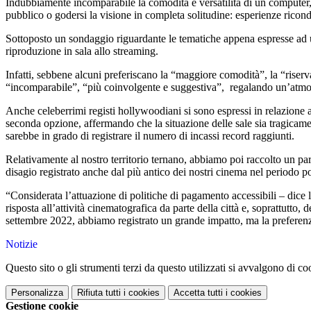
Indubbiamente incomparabile la comodità e versatilità di un computer,
pubblico o godersi la visione in completa solitudine: esperienze ricond
Sottoposto un sondaggio riguardante le tematiche appena espresse ad un 
riproduzione in sala allo streaming.
Infatti, sebbene alcuni preferiscano la “maggiore comodità”, la “riserva
“incomparabile”, “più coinvolgente e suggestiva”, regalando un’atmos
Anche celeberrimi registi hollywoodiani si sono espressi in relazione 
seconda opzione, affermando che la situazione delle sale sia tragica
sarebbe in grado di registrare il numero di incassi record raggiunti.
Relativamente al nostro territorio ternano, abbiamo poi raccolto un pa
disagio registrato anche dal più antico dei nostri cinema nel periodo
“Considerata l’attuazione di politiche di pagamento accessibili – dice
risposta all’attività cinematografica da parte della città e, soprattutto,
settembre 2022, abbiamo registrato un grande impatto, ma la preferenza
Notizie
Questo sito o gli strumenti terzi da questo utilizzati si avvalgono di coo
Personalizza
Rifiuta tutti
i cookies
Accetta tutti
i cookies
Gestione cookie