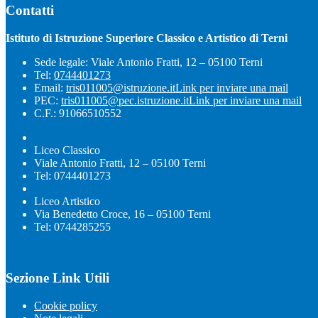
Contatti
Istituto di Istruzione Superiore Classico e Artistico di Terni
Sede legale: Viale Antonio Fratti, 12 – 05100 Terni
Tel:
0744401273
Email:
tris011005@istruzione.it
Link per inviare una mail
PEC:
tris011005@pec.istruzione.it
Link per inviare una mail
C.F.: 91066510552
Liceo Classico
Viale Antonio Fratti, 12 – 05100 Terni
Tel: 0744401273
Liceo Artistico
Via Benedetto Croce, 16 – 05100 Terni
Tel: 0744285255
Sezione Link Utili
Cookie policy