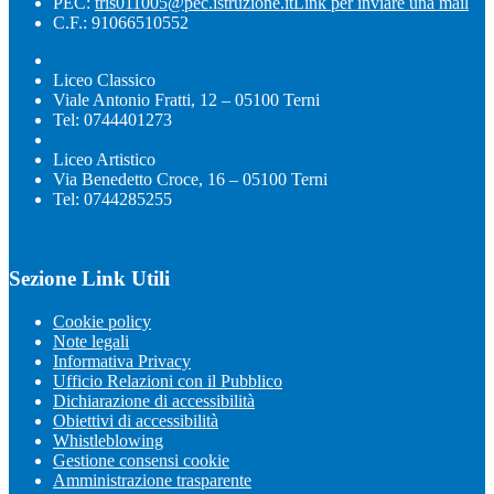
PEC:
tris011005@pec.istruzione.it
Link per inviare una mail
C.F.: 91066510552
Liceo Classico
Viale Antonio Fratti, 12 – 05100 Terni
Tel: 0744401273
Liceo Artistico
Via Benedetto Croce, 16 – 05100 Terni
Tel: 0744285255
Sezione Link Utili
Cookie policy
Note legali
Informativa Privacy
Ufficio Relazioni con il Pubblico
Dichiarazione di accessibilità
Obiettivi di accessibilità
Whistleblowing
Gestione consensi cookie
Amministrazione trasparente