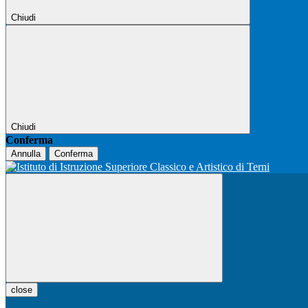
Chiudi
Chiudi
Conferma
Annulla
Conferma
close