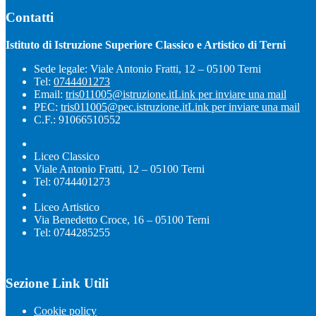
Contatti
Istituto di Istruzione Superiore Classico e Artistico di Terni
Sede legale: Viale Antonio Fratti, 12 – 05100 Terni
Tel:
0744401273
Email:
tris011005@istruzione.it
Link per inviare una mail
PEC:
tris011005@pec.istruzione.it
Link per inviare una mail
C.F.: 91066510552
Liceo Classico
Viale Antonio Fratti, 12 – 05100 Terni
Tel: 0744401273
Liceo Artistico
Via Benedetto Croce, 16 – 05100 Terni
Tel: 0744285255
Sezione Link Utili
Cookie policy