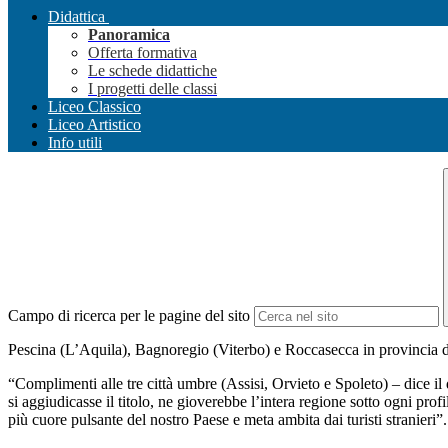
Didattica
Panoramica
Offerta formativa
Le schede didattiche
I progetti delle classi
Liceo Classico
Liceo Artistico
Info utili
Campo di ricerca per le pagine del sito
Pescina (L’Aquila), Bagnoregio (Viterbo) e Roccasecca in provincia d
“Complimenti alle tre città umbre (Assisi, Orvieto e Spoleto) – dice il 
si aggiudicasse il titolo, ne gioverebbe l’intera regione sotto ogni pro
più cuore pulsante del nostro Paese e meta ambita dai turisti stranieri”.