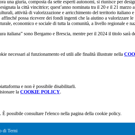
llora una giuria, composta da sette esperti autonomi, si riunisce per desi
designata la città vincitrice; quest’anno nominata tra il 20 e il 21 marzo
urali, attività di valorizzazione e arricchimento del territorio italiano e
 affinché possa ricevere dei fondi ingenti che la aiutino a valorizzare le 
turale, economico e sociale di tutta la comunità, a livello regionale e na
tura italiana” sono Bergamo e Brescia, mentre per il 2024 il titolo sarà
kie necessari al funzionamento ed utili alle finalità illustrate nella
COO
attaforma e non è possibile disabilitarli.
isionare la
COOKIE POLICY
.
 È possibile consultare l'elenco nella pagina della cookie policy.
o di Terni