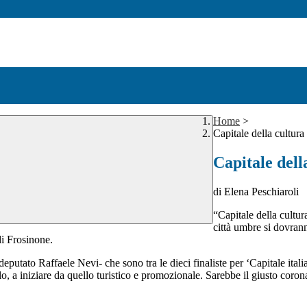
Home
>
Capitale della cultura
Capitale dell
di Elena Peschiaroli
“Capitale della cultura
città umbre si dovrann
i Frosinone.
deputato Raffaele Nevi- che sono tra le dieci finaliste per ‘Capitale ita
filo, a iniziare da quello turistico e promozionale. Sarebbe il giusto co