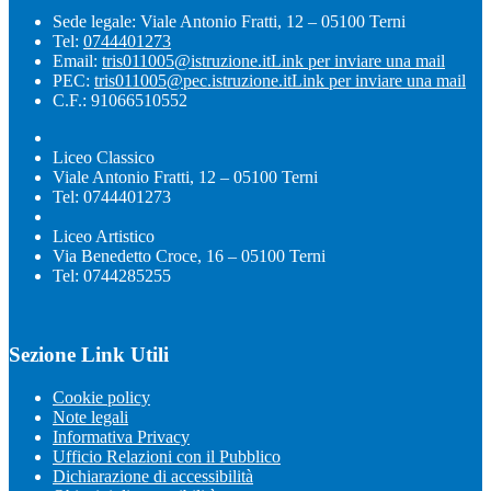
Sede legale: Viale Antonio Fratti, 12 – 05100 Terni
Tel:
0744401273
Email:
tris011005@istruzione.it
Link per inviare una mail
PEC:
tris011005@pec.istruzione.it
Link per inviare una mail
C.F.: 91066510552
Liceo Classico
Viale Antonio Fratti, 12 – 05100 Terni
Tel: 0744401273
Liceo Artistico
Via Benedetto Croce, 16 – 05100 Terni
Tel: 0744285255
Sezione Link Utili
Cookie policy
Note legali
Informativa Privacy
Ufficio Relazioni con il Pubblico
Dichiarazione di accessibilità