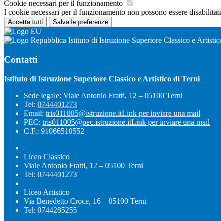
Cookie necessari per il funzionamento
I cookie necessari per il funzionamento non possono essere disabilitati.
Accetta tutti
Salva le preferenze
Istituto di Istruzione Superiore Classico e Artistic
Contatti
Istituto di Istruzione Superiore Classico e Artistico di Terni
Sede legale: Viale Antonio Fratti, 12 – 05100 Terni
Tel:
0744401273
Email:
tris011005@istruzione.it
Link per inviare una mail
PEC:
tris011005@pec.istruzione.it
Link per inviare una mail
C.F.: 91066510552
Liceo Classico
Viale Antonio Fratti, 12 – 05100 Terni
Tel: 0744401273
Liceo Artistico
Via Benedetto Croce, 16 – 05100 Terni
Tel: 0744285255