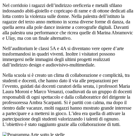
Nel corridoio i ragazzi dell’indirizzo oreficeria e metalli sfilano
indossando abiti-gioiello e copricapo di rame e di ottone dedicati alla
lotta contro la violenza sulle donne. Nella palestra dell’istituto la
ragazze del terzo anno mettono in scena diverse forme di danza, da
quella aerea alla pole dance insieme a coreografie digitali. Davanti
alla palestra una performance che ricrea quelle di Marina Abramovic
e Ulay, ma con un finale alternativo.
Nell’auditorium le classi 5A e 4A si diventano vere opere d’arte
trasformandosi in quadri viventi. Inoltre i visitatori possono
immergersi nelle immagini degli ultimi progetti realizzati
dall’indirizzo design e audiovisivo-multimediale.
Nella scuola si è creato un clima di collaborazione e complicità, tra
studenti e docenti, che hanno dato il via alle preparazioni per
l’evento, guidati dai docenti curatori della serata, i professori Maria
Laura Moroni e Marco Venanzi, coadiuvati da un gruppo di docenti
responsabili di ogni spettacolo e dalla collaboratrice del dirigente la
professoressa Ambra Scarpanti. Si è partiti con calma, ma dopo il
rientro dalle vacanze, molti ragazzi hanno mostrato grande interesse
a partecipare e a mettersi in gioco. L’idea era quella di attivare la
partecipazione degli studenti valorizzando i talenti di ognuno.
L’obiettivo è stato raggiunto grazie alla collaborazione di tutti.