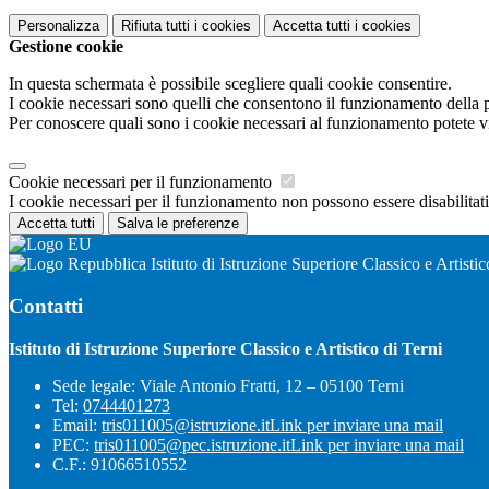
Personalizza
Rifiuta tutti
i cookies
Accetta tutti
i cookies
Gestione cookie
In questa schermata è possibile scegliere quali cookie consentire.
I cookie necessari sono quelli che consentono il funzionamento della pi
Per conoscere quali sono i cookie necessari al funzionamento potete v
Cookie necessari per il funzionamento
I cookie necessari per il funzionamento non possono essere disabilitati.
Accetta tutti
Salva le preferenze
Istituto di Istruzione Superiore Classico e Artistic
Contatti
Istituto di Istruzione Superiore Classico e Artistico di Terni
Sede legale: Viale Antonio Fratti, 12 – 05100 Terni
Tel:
0744401273
Email:
tris011005@istruzione.it
Link per inviare una mail
PEC:
tris011005@pec.istruzione.it
Link per inviare una mail
C.F.: 91066510552