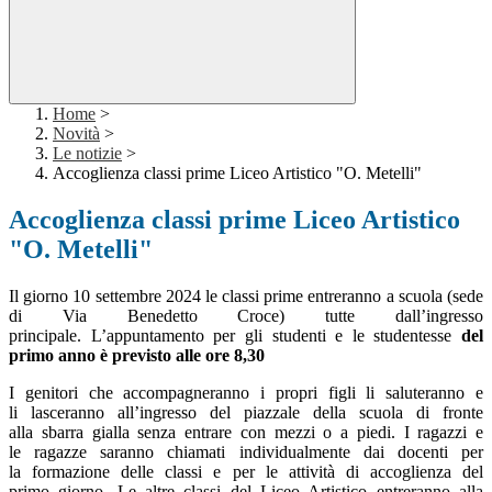
Home
>
Novità
>
Le notizie
>
Accoglienza classi prime Liceo Artistico "O. Metelli"
Accoglienza classi prime Liceo Artistico
"O. Metelli"
Il giorno 10 settembre 2024 le classi prime entreranno a scuola (sede
di Via Benedetto Croce) tutte dall’ingresso
principale. L’appuntamento per gli studenti e le studentesse
del
primo anno è previsto alle ore 8,30
I genitori che accompagneranno i propri figli li saluteranno e
li lasceranno all’ingresso del piazzale della scuola di fronte
alla sbarra gialla senza entrare con mezzi o a piedi. I ragazzi e
le ragazze saranno chiamati individualmente dai docenti per
la formazione delle classi e per le attività di accoglienza del
primo giorno. Le altre classi del Liceo Artistico entreranno alla