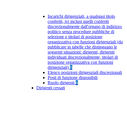
Incarichi dirigenziali, a qualsiasi titolo
conferiti, ivi inclusi quelli conferiti
discrezionalmente dall'organo di indirizzo
politico senza procedure pubbliche di
selezione e titolari di posizione
organizzativa con funzioni dirigenziali (da
pubblicare in tabelle che distinguano le
seguenti situazioni: dirigenti, dirigenti
individuati discrezionalmente, titolari di
posizione organizzativa con funzioni
dirigenziali)
6
Elenco posizioni dirigenziali discrezionali
Posti di funzione disponibili
Ruolo dirigenti
6
Dirigenti cessati