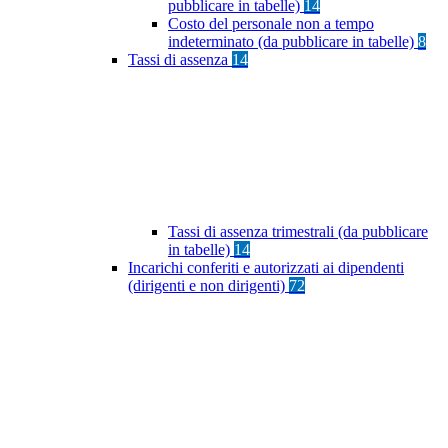
pubblicare in tabelle)
14
Costo del personale non a tempo
indeterminato (da pubblicare in tabelle)
8
Tassi di assenza
14
Tassi di assenza trimestrali (da pubblicare
in tabelle)
14
Incarichi conferiti e autorizzati ai dipendenti
(dirigenti e non dirigenti)
72