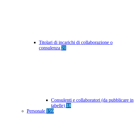
Titolari di incarichi di collaborazione o
consulenza
21
Consulenti e collaboratori (da pubblicare in
tabelle)
18
Personale
159