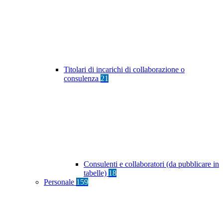
Titolari di incarichi di collaborazione o
consulenza
21
Consulenti e collaboratori (da pubblicare in
tabelle)
18
Personale
159