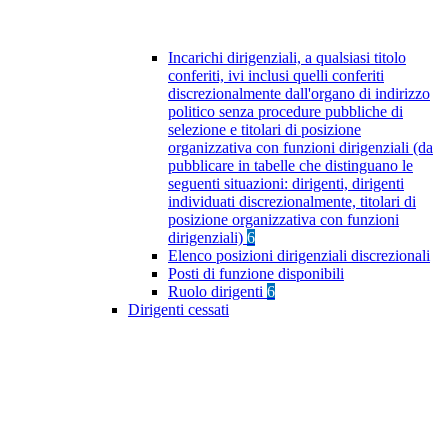
Incarichi dirigenziali, a qualsiasi titolo
conferiti, ivi inclusi quelli conferiti
discrezionalmente dall'organo di indirizzo
politico senza procedure pubbliche di
selezione e titolari di posizione
organizzativa con funzioni dirigenziali (da
pubblicare in tabelle che distinguano le
seguenti situazioni: dirigenti, dirigenti
individuati discrezionalmente, titolari di
posizione organizzativa con funzioni
dirigenziali)
6
Elenco posizioni dirigenziali discrezionali
Posti di funzione disponibili
Ruolo dirigenti
6
Dirigenti cessati