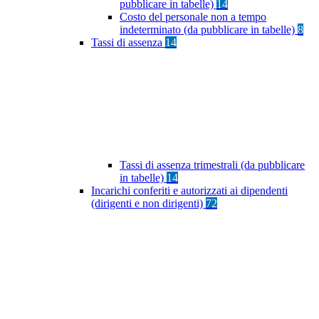
pubblicare in tabelle)
14
Costo del personale non a tempo
indeterminato (da pubblicare in tabelle)
8
Tassi di assenza
14
Tassi di assenza trimestrali (da pubblicare
in tabelle)
14
Incarichi conferiti e autorizzati ai dipendenti
(dirigenti e non dirigenti)
72