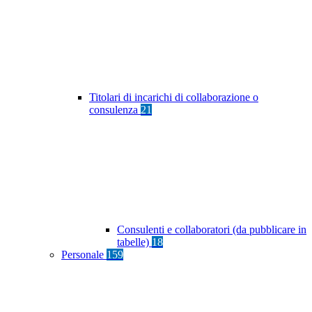
Titolari di incarichi di collaborazione o
consulenza
21
Consulenti e collaboratori (da pubblicare in
tabelle)
18
Personale
159