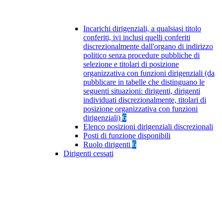
Incarichi dirigenziali, a qualsiasi titolo
conferiti, ivi inclusi quelli conferiti
discrezionalmente dall'organo di indirizzo
politico senza procedure pubbliche di
selezione e titolari di posizione
organizzativa con funzioni dirigenziali (da
pubblicare in tabelle che distinguano le
seguenti situazioni: dirigenti, dirigenti
individuati discrezionalmente, titolari di
posizione organizzativa con funzioni
dirigenziali)
6
Elenco posizioni dirigenziali discrezionali
Posti di funzione disponibili
Ruolo dirigenti
6
Dirigenti cessati