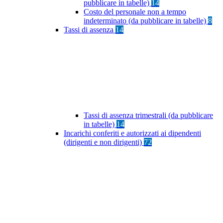
pubblicare in tabelle)
14
Costo del personale non a tempo
indeterminato (da pubblicare in tabelle)
8
Tassi di assenza
14
Tassi di assenza trimestrali (da pubblicare
in tabelle)
14
Incarichi conferiti e autorizzati ai dipendenti
(dirigenti e non dirigenti)
72