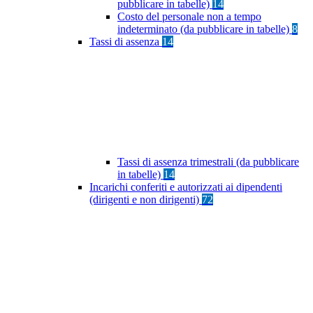
pubblicare in tabelle)
14
Costo del personale non a tempo
indeterminato (da pubblicare in tabelle)
8
Tassi di assenza
14
Tassi di assenza trimestrali (da pubblicare
in tabelle)
14
Incarichi conferiti e autorizzati ai dipendenti
(dirigenti e non dirigenti)
72