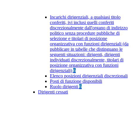
Incarichi dirigenziali, a qualsiasi titolo
conferiti, ivi inclusi quelli conferiti
discrezionalmente dall'organo di indirizzo
politico senza procedure pubbliche di
selezione e titolari di posizione
organizzativa con funzioni dirigenziali (da
pubblicare in tabelle che distinguano le
seguenti situazioni: dirigenti, dirigenti
individuati discrezionalmente, titolari di
posizione organizzativa con funzioni
dirigenziali)
6
Elenco posizioni dirigenziali discrezionali
Posti di funzione disponibili
Ruolo dirigenti
6
Dirigenti cessati