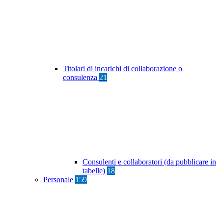
Titolari di incarichi di collaborazione o
consulenza
21
Consulenti e collaboratori (da pubblicare in
tabelle)
18
Personale
159