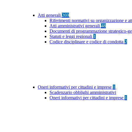
Atti generali
269
Riferimenti normativi su organizzazione e at
Atti amministrativi generali
48
Documenti di programmazione strategico-ge
Statuti e leggi regionali
1
Codice disciplinare e codice di condotta
2
Oneri informativi per cittadini e imprese
1
Scadenzario obblighi amministrativi
Oneri informativi per cittadini e imprese
1