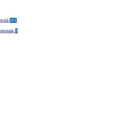
tività
201
stionale
5