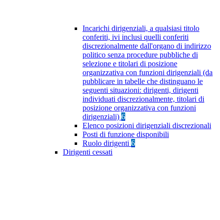
Incarichi dirigenziali, a qualsiasi titolo
conferiti, ivi inclusi quelli conferiti
discrezionalmente dall'organo di indirizzo
politico senza procedure pubbliche di
selezione e titolari di posizione
organizzativa con funzioni dirigenziali (da
pubblicare in tabelle che distinguano le
seguenti situazioni: dirigenti, dirigenti
individuati discrezionalmente, titolari di
posizione organizzativa con funzioni
dirigenziali)
6
Elenco posizioni dirigenziali discrezionali
Posti di funzione disponibili
Ruolo dirigenti
6
Dirigenti cessati