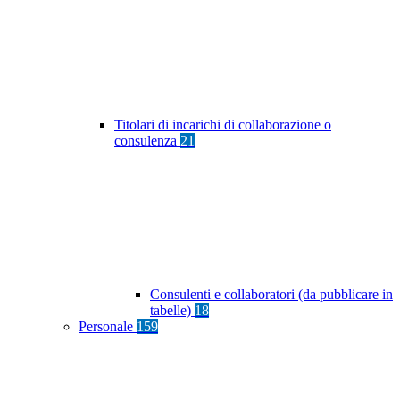
Titolari di incarichi di collaborazione o
consulenza
21
Consulenti e collaboratori (da pubblicare in
tabelle)
18
Personale
159