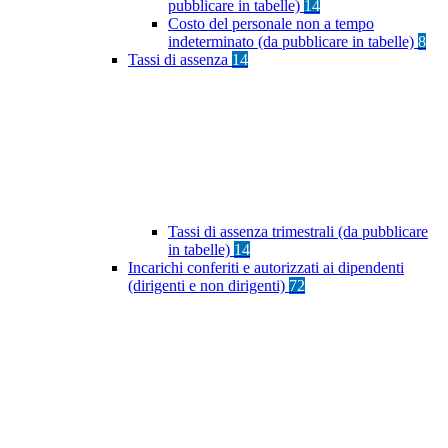
pubblicare in tabelle)
14
Costo del personale non a tempo
indeterminato (da pubblicare in tabelle)
8
Tassi di assenza
14
Tassi di assenza trimestrali (da pubblicare
in tabelle)
14
Incarichi conferiti e autorizzati ai dipendenti
(dirigenti e non dirigenti)
72