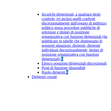
Incarichi dirigenziali, a qualsiasi titolo
conferiti, ivi inclusi quelli conferiti
discrezionalmente dall'organo di indirizzo
politico senza procedure pubbliche di
selezione e titolari di posizione
organizzativa con funzioni dirigenziali (da
pubblicare in tabelle che distinguano le
seguenti situazioni: dirigenti, dirigenti
individuati discrezionalmente, titolari di
posizione organizzativa con funzioni
dirigenziali)
6
Elenco posizioni dirigenziali discrezionali
Posti di funzione disponibili
Ruolo dirigenti
6
Dirigenti cessati