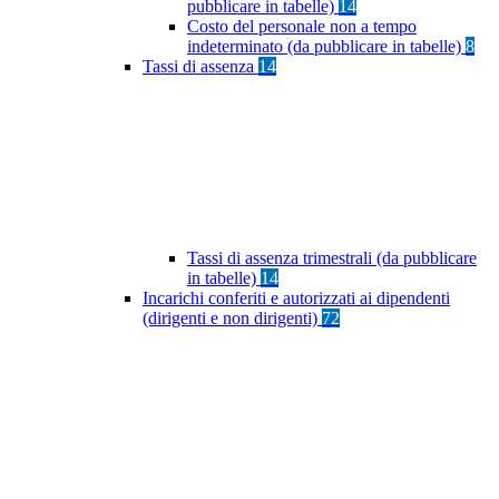
pubblicare in tabelle)
14
Costo del personale non a tempo
indeterminato (da pubblicare in tabelle)
8
Tassi di assenza
14
Tassi di assenza trimestrali (da pubblicare
in tabelle)
14
Incarichi conferiti e autorizzati ai dipendenti
(dirigenti e non dirigenti)
72