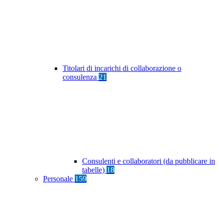
Titolari di incarichi di collaborazione o
consulenza
21
Consulenti e collaboratori (da pubblicare in
tabelle)
18
Personale
159