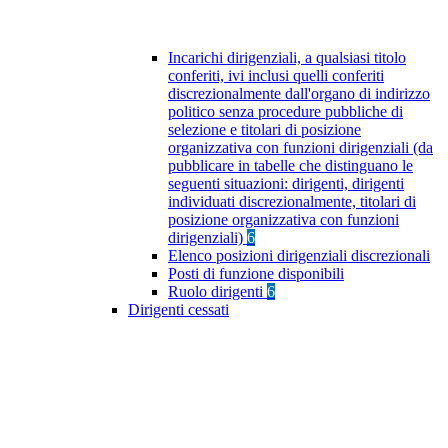
Incarichi dirigenziali, a qualsiasi titolo
conferiti, ivi inclusi quelli conferiti
discrezionalmente dall'organo di indirizzo
politico senza procedure pubbliche di
selezione e titolari di posizione
organizzativa con funzioni dirigenziali (da
pubblicare in tabelle che distinguano le
seguenti situazioni: dirigenti, dirigenti
individuati discrezionalmente, titolari di
posizione organizzativa con funzioni
dirigenziali)
6
Elenco posizioni dirigenziali discrezionali
Posti di funzione disponibili
Ruolo dirigenti
6
Dirigenti cessati