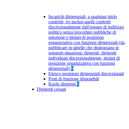
Incarichi dirigenziali, a qualsiasi titolo
conferiti, ivi inclusi quelli conferiti
discrezionalmente dall'organo di indirizzo
politico senza procedure pubbliche di
selezione e titolari di posizione
organizzativa con funzioni dirigenziali (da
pubblicare in tabelle che distinguano le
seguenti situazioni: dirigenti, dirigenti
individuati discrezionalmente, titolari di
posizione organizzativa con funzioni
dirigenziali)
6
Elenco posizioni dirigenziali discrezionali
Posti di funzione disponibili
Ruolo dirigenti
6
Dirigenti cessati