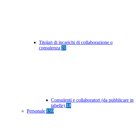
Titolari di incarichi di collaborazione o
consulenza
21
Consulenti e collaboratori (da pubblicare in
tabelle)
18
Personale
159