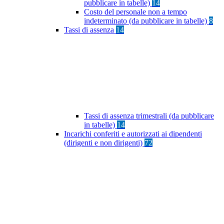
pubblicare in tabelle)
14
Costo del personale non a tempo
indeterminato (da pubblicare in tabelle)
8
Tassi di assenza
14
Tassi di assenza trimestrali (da pubblicare
in tabelle)
14
Incarichi conferiti e autorizzati ai dipendenti
(dirigenti e non dirigenti)
72