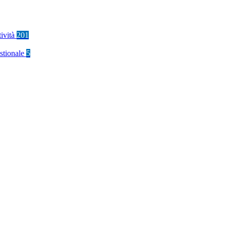
tività
201
stionale
5