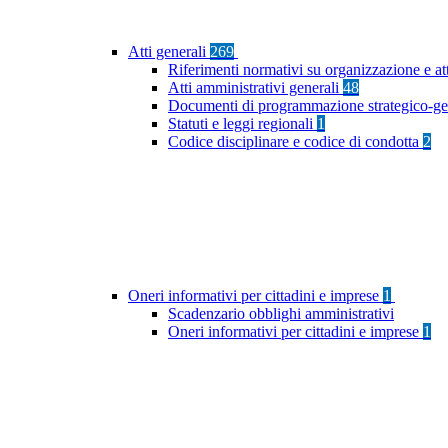
Atti generali
269
Riferimenti normativi su organizzazione e at
Atti amministrativi generali
48
Documenti di programmazione strategico-ge
Statuti e leggi regionali
1
Codice disciplinare e codice di condotta
2
Oneri informativi per cittadini e imprese
1
Scadenzario obblighi amministrativi
Oneri informativi per cittadini e imprese
1